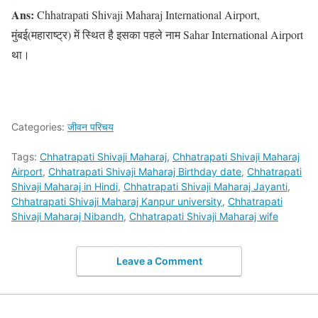
Ans:
Chhatrapati Shivaji Maharaj International Airport,
मुंबई(महाराष्ट्र) में स्थित है इसका पहले नाम Sahar International Airport
था।
Categories:
जीवन परिचय
Tags:
Chhatrapati Shivaji Maharaj
,
Chhatrapati Shivaji Maharaj
Airport
,
Chhatrapati Shivaji Maharaj Birthday date
,
Chhatrapati
Shivaji Maharaj in Hindi
,
Chhatrapati Shivaji Maharaj Jayanti
,
Chhatrapati Shivaji Maharaj Kanpur university
,
Chhatrapati
Shivaji Maharaj Nibandh
,
Chhatrapati Shivaji Maharaj wife
Leave a Comment