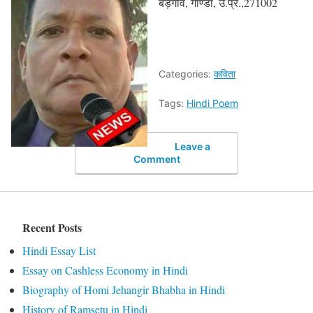
बड़गाँव, गोण्डा, उ.प्र.,271002
Categories:
कविता
Tags:
Hindi Poem
Leave a
Comment
Recent Posts
Hindi Essay List
Essay on Cashless Economy in Hindi
Biography of Homi Jehangir Bhabha in Hindi
History of Ramsetu in Hindi