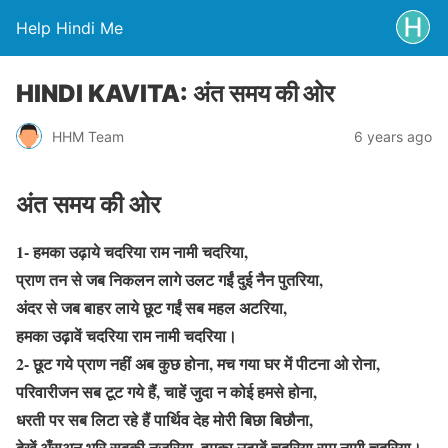
Help Hindi Me
HINDI KAVITA: अंत समय की ओर
HHM Team
6 years ago
अंत समय की ओर
1- हमका उढ़ाये चदरिया राम नामी चदरिया,
प्राण तन से जब निकलन लागे उलट गईं दुई नैन पुतरिया,
अंदर से जब बाहर लाये छूट गईं सब महल अटरिया,
हमका उढ़ावें चदरिया राम नामी चदरिया।
2- छूट गये प्राण नहीं अब कुछ होना, मच गया घर में पीटना ओ रोना,
परिवारीजन सब टूट गये हैं, चाहें जुदा न कोई हमसे होना,
धरती पर सब लिटा रहे हैं पार्थिव देह मोरी बिछा बिछौना,
देखें अँसुअन भरि सबकी नजरिया, हमका उढ़ावें चदरिया राम नामी चदरिया।