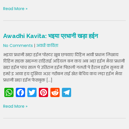
h
a
w
nt
e
el
Read More »
a
c
itt
er
d
e
ts
e
er
e
di
gr
A
b
st
t
a
Awadhi Kavita: भइया प्रधानी खड़ा हईन
p
o
m
No Comments
|
अवधी कविता
p
o
भइया प्रधानी खड़ा हईन पोस्टर खूब छपवाए दिहिन भावी प्रधान लिखाय
k
दिहिन सड़क खड़न्जा राहिताई अड़ियल बन कय अब अड़ा हईन भैया प्रधानी
खड़ा हईन पांच साल पे उतिरान हईन पिछली गलती पे हैरान हईन सुनय में
हमरे इ आवा हय दुखिया अउर गरीबन ताई खेत बेचिय कय लड़ा हईन भैया
प्रधानी खड़ा हईन फेसबुक […]
W
F
T
Pi
R
T
h
a
w
nt
e
el
Read More »
a
c
itt
er
d
e
ts
e
er
e
di
gr