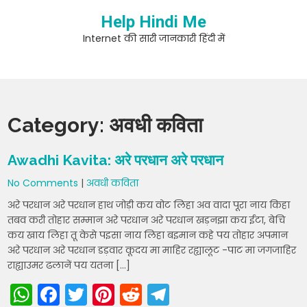
Skip
Help Hindi Me
to
content
Internet की सारी जानकारी हिंदी में
Category:
अवधी कविता
Awadhi Kavita: अरे परधान अरे परधान
No Comments
|
अवधी कविता
अरे परधान अरे परधान हाथ जोड़ी कय वोट लिहा अव वादा पूरा नाय किहा
तबव करी तोहार सम्मान अरे परधान अरे परधान खड़नझा कय ईटा, बेचि
कय खाय लिहा तू केसे पइसा नाय लिहा बइमान कहे पय तोहार अपमान
अरे परधान अरे परधान डड़वार कूदय मा माहिर रह्यालूट -पाट मा जगजाहिर
राह्याउमर ढलानें पय यतना […]
W
F
T
Pi
R
T