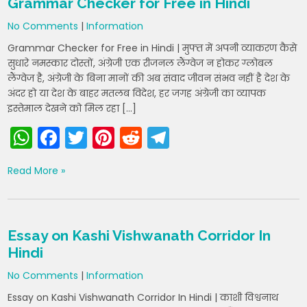
Grammar Checker for Free in Hindi
p
o
m
No Comments
|
Information
p
o
Grammar Checker for Free in Hindi | मुफ्त में अपनी व्याकरण कैसे
k
सुधारे नमस्कार दोस्तों, अंग्रेजी एक रीजनल लैंग्वेज न होकर ग्लोबल
लैंग्वेज है, अंग्रेजी के बिना मानों की अब संवाद जीवन संभव नहीं है देश के
अंदर हो या देश के बाहर मतलब विदेश, हर जगह अंग्रेजी का व्यापक
इस्तेमाल देखने को मिल रहा […]
W
F
T
Pi
R
T
h
a
w
nt
e
el
Read More »
a
c
itt
er
d
e
ts
e
er
e
di
gr
A
b
st
t
a
Essay on Kashi Vishwanath Corridor In
p
o
m
Hindi
p
o
No Comments
|
Information
k
Essay on Kashi Vishwanath Corridor In Hindi | काशी विश्वनाथ