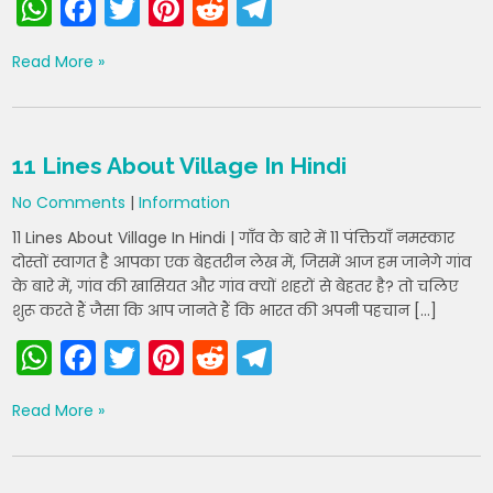
W
F
T
Pi
R
T
h
a
w
nt
e
el
Read More »
a
c
itt
er
d
e
ts
e
er
e
di
gr
A
b
st
t
a
11 Lines About Village In Hindi
p
o
m
No Comments
|
Information
p
o
11 Lines About Village In Hindi | गाँव के बारे में 11 पंक्तियाँ नमस्कार
k
दोस्तों स्वागत है आपका एक बेहतरीन लेख में, जिसमें आज हम जानेगे गांव
के बारे में, गांव की खासियत और गांव क्यों शहरों से बेहतर है? तो चलिए
शुरू करते हैं जैसा कि आप जानते हैं कि भारत की अपनी पहचान […]
W
F
T
Pi
R
T
h
a
w
nt
e
el
Read More »
a
c
itt
er
d
e
ts
e
er
e
di
gr