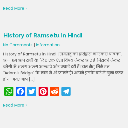
h
a
w
nt
e
el
Read More »
a
c
itt
er
d
e
ts
e
er
e
di
gr
A
b
st
t
a
History of Ramsetu in Hindi
p
o
m
No Comments
|
Information
p
o
History of Ramsetu in Hindi | रामसेतु का इतिहास नमस्कार पाठकों,
k
आज हम आप सभी के लिए एक ऐसा विषय लेकर आए हैं जिसको लेकर
लोगों में अलग अलग आस्थाएं और प्रथाएँ रही हैं। राम सेतु जिसे हम
“Adam’s Bridge” के नाम से भी जानते है। आपने इसके बारे में सुना जरूर
होगा अगर आप […]
W
F
T
Pi
R
T
h
a
w
nt
e
el
Read More »
a
c
itt
er
d
e
ts
e
er
e
di
gr
A
b
st
t
a