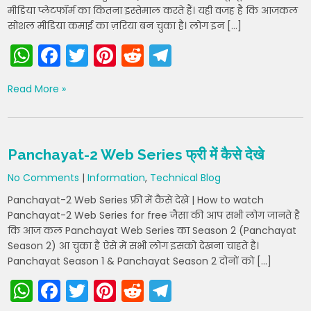
मीडिया प्लेटफॉर्म का कितना इस्तेमाल करते हैं। यही वजह है कि आजकल
सोशल मीडिया कमाई का ज़रिया बन चुका है। लोग इन […]
W
F
T
Pi
R
T
h
a
w
nt
e
el
Read More »
a
c
itt
er
d
e
ts
e
er
e
di
gr
A
b
st
t
a
Panchayat-2 Web Series फ्री में कैसे देखे
p
o
m
No Comments
|
Information
,
Technical Blog
p
o
Panchayat-2 Web Series फ्री में कैसे देखे | How to watch
k
Panchayat-2 Web Series for free जैसा की आप सभी लोग जानते है
कि आज कल Panchayat Web Series का Season 2 (Panchayat
Season 2) आ चुका है ऐसे में सभी लोग इसको देखना चाहते है।
Panchayat Season 1 & Panchayat Season 2 दोनों को […]
W
F
T
Pi
R
T