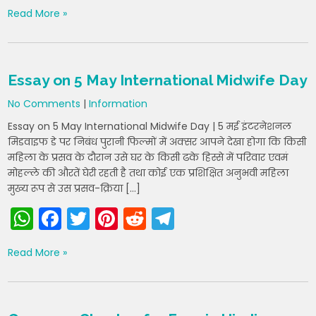
h
a
w
nt
e
el
Read More »
a
c
itt
er
d
e
ts
e
er
e
di
gr
A
b
st
t
a
Essay on 5 May International Midwife Day
p
o
m
No Comments
|
Information
p
o
Essay on 5 May International Midwife Day | 5 मई इंटरनेशनल
k
मिडवाइफ डे पर निबंध पुरानी फिल्मों में अक्सर आपने देखा होगा कि किसी
महिला के प्रसव के दौरान उसे घर के किसी ढके हिस्से में परिवार एवमं
मोहल्ले की औरतें घेरी रहती है तथा कोई एक प्रशिक्षित अनुभवी महिला
मुख्य रूप से उस प्रसव-क्रिया […]
W
F
T
Pi
R
T
h
a
w
nt
e
el
Read More »
a
c
itt
er
d
e
ts
e
er
e
di
gr
A
b
st
t
a