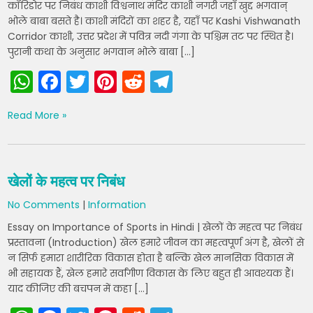
कॉरिडोर पर निबंध काशी विश्वनाथ मंदिर काशी नगरी जहाँ खुद्द भगवान्
भोले बाबा बसते है। काशी मंदिरों का शहर है, यहाँ पर Kashi Vishwanath
Corridor काशी, उत्तर प्रदेश में पवित्र नदी गंगा के पश्चिम तट पर स्थित है।
पुरानी कथा के अनुसार भगवान भोले बाबा […]
W
F
T
Pi
R
T
h
a
w
nt
e
el
Read More »
a
c
itt
er
d
e
ts
e
er
e
di
gr
A
b
st
t
a
खेलों के महत्व पर निबंध
p
o
m
No Comments
|
Information
p
o
Essay on Importance of Sports in Hindi | खेलों के महत्व पर निबंध
k
प्रस्तावना (Introduction) खेल हमारे जीवन का महत्वपूर्ण अंग है, खेलों से
न सिर्फ हमारा शारीरिक विकास होता है बल्कि खेल मानसिक विकास में
भी सहायक हैं, खेल हमारे सर्वांगीण विकास के लिए बहुत ही आवश्यक हैं।
याद कीजिए की बचपन में कहा […]