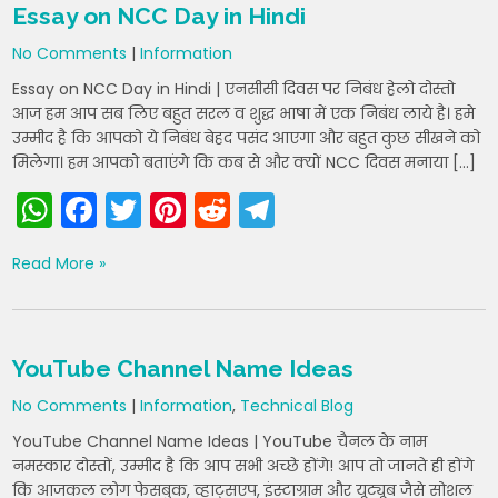
Essay on NCC Day in Hindi
p
o
m
No Comments
|
Information
p
o
Essay on NCC Day in Hindi | एनसीसी दिवस पर निबंध हेलो दोस्तो
k
आज हम आप सब लिए बहुत सरल व शुद्ध भाषा में एक निबंध लाये है। हमे
उम्मीद है कि आपको ये निबंध बेहद पसंद आएगा और बहुत कुछ सीखने को
मिलेगा। हम आपको बताएंगे कि कब से और क्यों NCC दिवस मनाया […]
W
F
T
Pi
R
T
h
a
w
nt
e
el
Read More »
a
c
itt
er
d
e
ts
e
er
e
di
gr
A
b
st
t
a
YouTube Channel Name Ideas
p
o
m
No Comments
|
Information
,
Technical Blog
p
o
YouTube Channel Name Ideas | YouTube चैनल के नाम
k
नमस्कार दोस्तों, उम्मीद है कि आप सभी अच्छे होंगे! आप तो जानते ही होंगे
कि आजकल लोग फेसबुक, व्हाट्सएप, इंस्टाग्राम और यूट्यूब जैसे सोशल