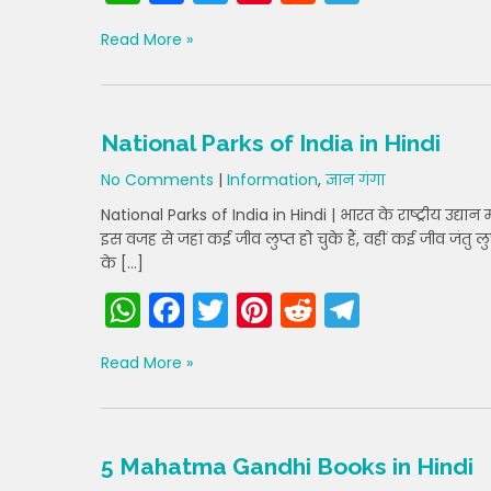
h
a
w
nt
e
el
Read More »
a
c
itt
er
d
e
ts
e
er
e
di
gr
A
b
st
t
a
National Parks of India in Hindi
p
o
m
No Comments
|
Information
,
ज्ञान गंगा
p
o
National Parks of India in Hindi | भारत के राष्ट्रीय उद्
k
इस वजह से जहां कई जीव लुप्त हो चुके हैं, वहीं कई जीव जंतु लुप
के […]
W
F
T
Pi
R
T
h
a
w
nt
e
el
Read More »
a
c
itt
er
d
e
ts
e
er
e
di
gr
A
b
st
t
a
5 Mahatma Gandhi Books in Hindi
p
o
m