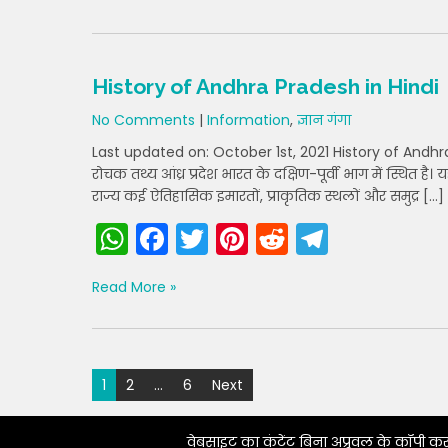
a
c
itt
er
d
e
ts
e
er
e
di
gr
A
b
st
t
a
History of Andhra Pradesh in Hindi
p
o
m
No Comments
|
Information
,
ज्ञान गंगा
p
o
Last updated on: October 1st, 2021 History of Andhra 
k
रोचक तथ्य आंध्र प्रदेश भारत के दक्षिण-पूर्वी भाग में स्थित है। 
राज्य कई ऐतिहासिक इमारतों, प्राकृतिक स्थलों और समुद्र […]
W
F
T
Pi
R
T
h
a
w
nt
e
el
Read More »
a
c
itt
er
d
e
ts
e
er
e
di
gr
A
b
st
t
a
Posts
1
2
…
6
Next
p
o
m
pagination
p
o
वेबसाइट का कंटेंट बिना अप्रूवल के कॉपी क