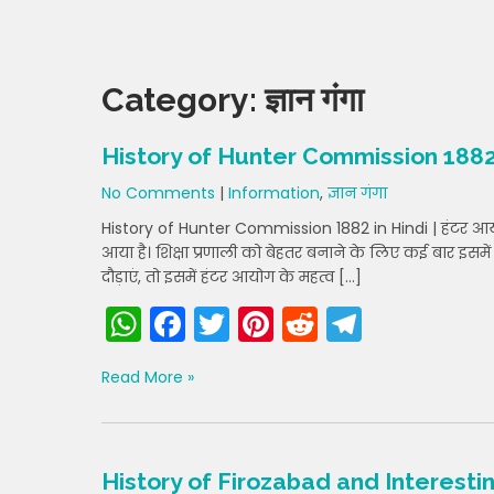
Category:
ज्ञान गंगा
History of Hunter Commission 1882 
No Comments
|
Information
,
ज्ञान गंगा
History of Hunter Commission 1882 in Hindi | हंटर आयो
आया है। शिक्षा प्रणाली को बेहतर बनाने के लिए कई बार इसम
दौड़ाएं, तो इसमें हंटर आयोग के महत्व […]
W
F
T
Pi
R
T
h
a
w
nt
e
el
Read More »
a
c
itt
er
d
e
ts
e
er
e
di
gr
A
b
st
t
a
History of Firozabad and Interesti