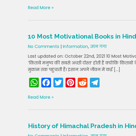
h
a
w
nt
e
el
Read More »
a
c
itt
er
d
e
ts
e
er
e
di
gr
A
b
st
t
a
10 Most Motivational Books in Hind
p
o
m
No Comments
|
Information
,
ज्ञान गंगा
p
o
Last updated on: October 22nd, 2021 10 Most Motivati
k
‘किताबें मनुष्य की सबसे अच्छी दोस्त’ होती है क्योंकि किताब
मुकाम तक पहुंचाती हैं। इंसान अपने जीवन में कई […]
W
F
T
Pi
R
T
h
a
w
nt
e
el
Read More »
a
c
itt
er
d
e
ts
e
er
e
di
gr
A
b
st
t
a
History of Himachal Pradesh in Hin
p
o
m