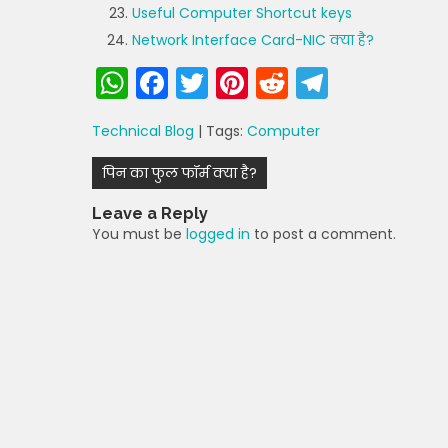
Useful Computer Shortcut keys
Network Interface Card-NIC क्या है?
W
F
T
Pi
R
T
h
a
w
nt
e
el
Technical Blog
| Tags:
Computer
a
c
itt
er
d
e
Post
ts
e
er
e
di
gr
पिन का फुल फॉर्म क्या है?
navigation
A
b
st
t
a
Leave a Reply
p
o
m
You must be
logged in
to post a comment.
p
o
k