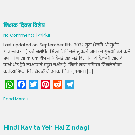
a
c
itt
er
d
e
ts
e
er
e
di
gr
A
b
st
t
a
शिक्षक दिवस विशेष
p
o
m
No Comments
|
कविता
p
o
Last updated on: September 11th, 2022 गुरु (कवि श्री सुधीर
k
श्रीवास्तव जी ) को समर्पित मिला है जिनसे मुझको ज्ञानउन गुरुओं को करूँ
प्रणाम। आशा के एक दीप जले हैंनई राह नई दिशा मिली है,कभी शांत वे
कभी धीर हैंवे स्वभाव से बहुत गंभीर हैं। मिली मान प्रतिष्ठा जिससेसीखा
कर्तव्यनिष्ठा जिससेकरूँ मैं उनके नित गुणगान। […]
W
F
T
Pi
R
T
h
a
w
nt
e
el
Read More »
a
c
itt
er
d
e
ts
e
er
e
di
gr
A
b
st
t
a
Hindi Kavita Yeh Hai Zindagi
p
o
m