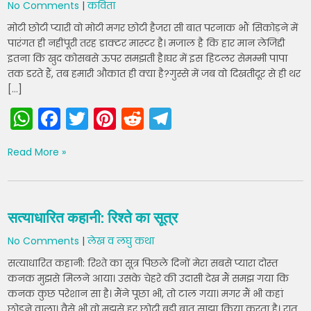
No Comments
|
कविता
p
o
मोटी छोटी प्यारी वो मोटी मगर छोटी हैजरा सी बात परनाक भौं सिकोड़ने में
k
पारंगत ही नहींपूरी तरह डाक्टर मास्टर है। मजाल है कि हार मान लेजिद्दी
इतना कि खुद कोसबसे ऊपर समझती है।घर में इस हिटलर सेमम्मी पापा
तक डरते हैं, तब हमारी औकात ही क्या है?गुस्से में जब वो दिखतीदूर से ही थर
[…]
W
F
T
Pi
R
T
h
a
w
nt
e
el
Read More »
a
c
itt
er
d
e
ts
e
er
e
di
gr
A
b
st
t
a
सत्याधारित कहानी: रिश्ते का सूत्र
p
o
m
No Comments
|
लेख व लघु कथा
p
o
सत्याधारित कहानी: रिश्ते का सूत्र पिछले दिनों मेरा सबसे प्यारा दोस्त
k
कनक मुझसे मिलने आया। उसके चेहरे की उदासी देख मैं समझ गया कि
कनक कुछ परेशान सा है। मैंने पूछा भी, तो टाल गया। मगर मैं भी कहां
छोड़ने वाला। वैसे भी वो मुझसे हर छोटी बड़ी बात साझा किया करता है। रात