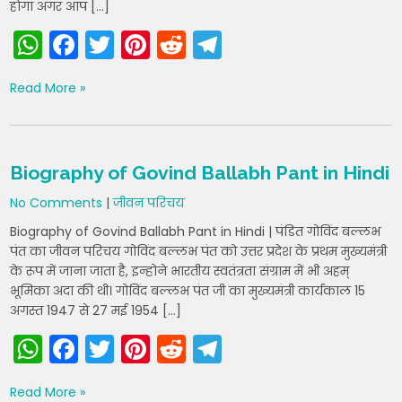
होगा अगर आप […]
W
F
T
Pi
R
T
h
a
w
nt
e
el
Read More »
a
c
itt
er
d
e
ts
e
er
e
di
gr
A
b
st
t
a
Biography of Govind Ballabh Pant in Hindi
p
o
m
No Comments
|
जीवन परिचय
p
o
Biography of Govind Ballabh Pant in Hindi | पंडित गोविंद बल्लभ
k
पंत का जीवन परिचय गोविंद बल्लभ पंत को उत्तर प्रदेश के प्रथम मुख्यमंत्री
के रूप में जाना जाता है, इन्होने भारतीय स्वतंत्रता संग्राम में भी अहम्
भूमिका अदा की थी। गोविंद बल्लभ पंत जी का मुख्यमंत्री कार्यकाल 15
अगस्त 1947 से 27 मई 1954 […]
W
F
T
Pi
R
T
h
a
w
nt
e
el
Read More »