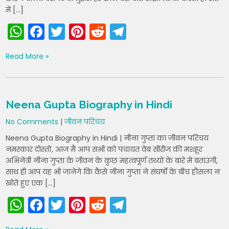
में […]
W
F
T
Pi
R
T
h
a
w
nt
e
el
Read More »
a
c
itt
er
d
e
ts
e
er
e
di
gr
A
b
st
t
a
Neena Gupta Biography in Hindi
p
o
m
No Comments
|
जीवन परिचय
p
o
Neena Gupta Biography in Hindi | नीना गुप्ता का जीवन परिचय
k
नमस्कार दोस्तों, आज मै आप सभी को पंचायत वेब सीरीज की मशहूर
अभिनेत्री नीना गुप्ता के जीवन के कुछ महत्वपूर्ण तथ्यो के बारे में बताउंगी,
साथ ही आप यह भी जानेगे कि कैसे नीना गुप्ता ने संघर्षों के बीच हौसला न
खोते हुए एक […]
W
F
T
Pi
R
T
h
a
w
nt
e
el