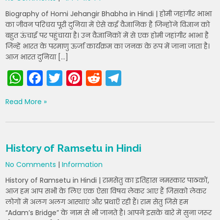
k
Biography of Homi Jehangir Bhabha in Hindi | होमी जहांगीर भाभा
का जीवन परिचय पूरी दुनिया में ऐसे कई वैज्ञानिक है जिन्होंने विज्ञान को
बहुत ऊंचाई पर पहुंचाया है। उन वैज्ञानिकों में से एक होमी जहांगीर भाभा है
जिन्हें भारत के परमाणु ऊर्जा कार्यक्रम का जनक के रूप में जाना जाता है।
आज भारत दुनिया […]
W
F
T
Pi
R
T
h
a
w
nt
e
el
Read More »
a
c
itt
er
d
e
ts
e
er
e
di
gr
A
b
st
t
a
History of Ramsetu in Hindi
p
o
m
No Comments
|
Information
p
o
History of Ramsetu in Hindi | रामसेतु का इतिहास नमस्कार पाठकों,
k
आज हम आप सभी के लिए एक ऐसा विषय लेकर आए हैं जिसको लेकर
लोगों में अलग अलग आस्थाएं और प्रथाएँ रही हैं। राम सेतु जिसे हम
“Adam’s Bridge” के नाम से भी जानते है। आपने इसके बारे में सुना जरूर