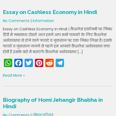
A
b
st
t
a
Essay on Cashless Economy in Hindi
p
o
m
No Comments
|
Information
p
o
Essay on Cashless Economy in Hindi | कैशलेस इकॉनमी पर निबंध
k
हिंदी में नमस्कार दोस्तों आज हमने आप सभी पाठकों के लिए कैशलेस
अर्थव्यवस्था से होने वाले फायदे व नुकसान पर एक निबंध लिखा है। इसके
फायदे व नुकसान जानने से पहले हम आपको कैशलेस अर्थव्यवस्था क्या
होती है इसके बारे में बताएंगे। कैशलेस अर्थव्यवस्था […]
W
F
T
Pi
R
T
h
a
w
nt
e
el
Read More »
a
c
itt
er
d
e
ts
e
er
e
di
gr
A
b
st
t
a
Biography of Homi Jehangir Bhabha in
p
o
m
Hindi
p
o
No Comments
|
जीवन परिचय