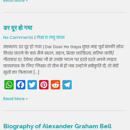
Read More »
a
c
itt
er
d
e
ts
e
er
e
di
gr
A
b
st
t
a
डर दूर हो गया
p
o
m
No Comments
|
लेख व लघु कथा
p
o
संस्मरण: डर दूर हो गया | Dar Door Ho Gaya कुछ माह पूर्व काफी सोच
k
विचार करने के बाद मैंने सरल, सहज, प्रेरक व्यक्तित्व, वरिष्ठ कवि/
गीतकार डा. देवेन्द्र तोमर जी से उनके पटल पर डरते डरते अपने लाइव
काव्यपाठ के लिए लिखा। दो तीन में ही जब उन्होंने स्वीकृति दी, तो मेरी
खुशी का ठिकाना […]
W
F
T
Pi
R
T
h
a
w
nt
e
el
Read More »
a
c
itt
er
d
e
ts
e
er
e
di
gr
A
b
st
t
a
Biography of Alexander Graham Bell