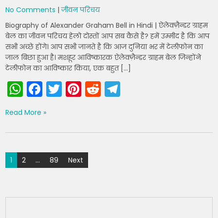
p
o
m
No Comments
|
जीवन परिचय
p
o
Biography of Alexander Graham Bell in Hindi | ऐलेक्ज़ैन्डर ग्राहम
k
बेल का जीवन परिचय हेलो दोस्तों आप सब कैसे है? हमें उम्मीद है कि आप
सभी अच्छे होंगे। आप सभी जानते है कि आज दुनिया भर में टेलीफोन का
जाल बिछा हुआ है। मशहूर आविष्कारक ऐलेक्ज़ैन्डर ग्राहम बेल जिन्होंने
टेलीफोन का आविष्कार किया, एक बहुत […]
W
F
T
Pi
R
T
h
a
w
nt
e
el
Read More »
a
c
itt
er
d
e
ts
e
er
e
di
gr
A
b
st
t
a
Posts
1
2
…
89
Next
p
o
m
pagination
p
o
k