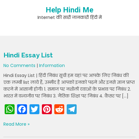
Skip
Help Hindi Me
to
content
Internet की सारी जानकारी हिंदी में
Hindi Essay List
No Comments
|
Information
Hindi Essay List | हिंदी निबंध सूची हम यहां पर आपके लिए निबंध की
एक लम्बी list लाये हैं, उम्मीद है आपको इनको पढ़ने और इनसे ज्ञान प्राप्त
करने में आसानी होगी। 1. समाज पर नशीली दवाओं के प्रभाव पर निबंध 2.
भारत में वन्यजीव पर निबंध 3. नैतिक शिक्षा पर निबंध 4. कैंसर पर […]
W
F
T
Pi
R
T
h
a
w
nt
e
el
Read More »
a
c
itt
er
d
e
ts
e
er
e
di
gr