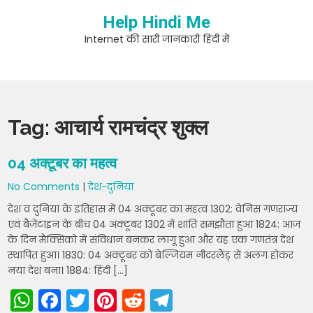
Skip
Help Hindi Me
to
content
Internet की सारी जानकारी हिंदी में
Tag:
आचार्य रामचंद्र शुक्ल
04 अक्टूबर का महत्व
No Comments
|
देश-दुनिया
देश व दुनिया के इतिहास में 04 अक्टूबर का महत्व 1302: वेनिस गणराज्य
एवं बैजेंटाइन के बीच 04 अक्टूबर 1302 में शांति समझौता हुआ 1824: आज
के दिन मैक्सिको में संविधान बनकर लागू हुआ और यह एक गणतंत्र देश
स्थापित हुआ। 1830: 04 अक्टूबर को बेल्जियम नीदरलैंड् से अलग होकर
नया देश बना। 1884: हिंदी […]
W
F
T
Pi
R
T