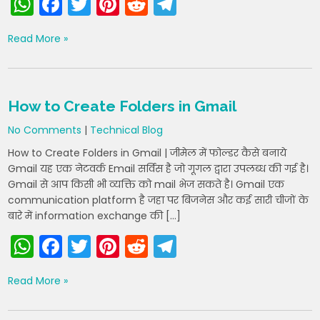
W
F
T
Pi
R
T
h
a
w
nt
e
el
Read More »
a
c
itt
er
d
e
ts
e
er
e
di
gr
A
b
st
t
a
How to Create Folders in Gmail
p
o
m
No Comments
|
Technical Blog
p
o
How to Create Folders in Gmail | जीमेल में फोल्डर कैसे बनाये
k
Gmail यह एक नेटवर्क Email सर्विस है जो गूगल द्वारा उपलब्ध की गई है।
Gmail से आप किसी भी व्यक्ति को mail भेज सकते है। Gmail एक
communication platform है जहा पर बिजनेस और कई सारी चीजों के
बारे में information exchange की […]
W
F
T
Pi
R
T
h
a
w
nt
e
el
Read More »
a
c
itt
er
d
e
ts
e
er
e
di
gr