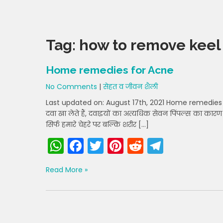
Tag:
how to remove keel 
Home remedies for Acne
No Comments
|
सेहत व जीवन शैली
Last updated on: August 17th, 2021 Home remedies for
दवा खा लेते हैं, दवाइयों का अत्यधिक सेवन पिंपल्स का कारण ह
सिर्फ हमारे चेहरे पर बल्कि शरीर […]
W
F
T
Pi
R
T
h
a
w
nt
e
el
Read More »
a
c
itt
er
d
e
ts
e
er
e
di
gr
A
b
st
t
a