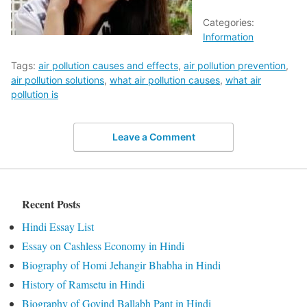
Categories:
Information
Tags:
air pollution causes and effects
,
air pollution prevention
,
air pollution solutions
,
what air pollution causes
,
what air
pollution is
Leave a Comment
Recent Posts
Hindi Essay List
Essay on Cashless Economy in Hindi
Biography of Homi Jehangir Bhabha in Hindi
History of Ramsetu in Hindi
Biography of Govind Ballabh Pant in Hindi