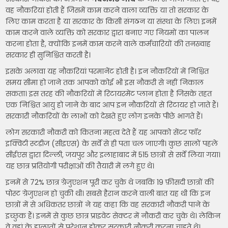
वह नौकरियां होती हैं जिसमें काम करने वाला व्यक्ति या तो सरकार के
लिए काम करता है या सरकार के किसी संगठन या संस्था के लिए। इनमें
काम करने वाले व्यक्ति को सरकार द्वारा बनाए गए नियमों का पालन
करना होता है, क्योंकि इनमें काम करने वाले कर्मचारियों की तनख्वाह
सरकार ही सुनिश्चित करती है।
इसके अलावा यह नौकरियां परमानेंट होती है। इन नौकरियों में निश्चित
समय सीमा हो जाने तक आपको कोई भी इस नौकरी से नहीं निकाल
सकता। इस तरह की नौकरियों में रिटायरमेंट प्लान होता है जिसके तहत
एक निश्चित आयु हो जाने के बाद आप इन नौकरियों से रिटायर हो जाते हैं।
सरकारी नौकरियों के लाभों को देखते हुए लोग इनके पीछे भागते हैं।
लोग सरकारी नौकरी को कितना महत्व देते हैं यह आपको सेंटर फॉर
इक्विटी स्टडीज (सीइएस) के सर्वे से ही पता चल जाएगी। कुछ सालों पहले
सीईएस द्वारा दिल्ली, जयपुर और इलाहाबाद में 515 छात्रों से सर्वे लिया गया।
यह छात्र प्रतियोगी परीक्षाओं की तैयारी में लगे हुए थे।
इनमें से 72% छात्र ग्रेजुएशन पूरी कर चुके थे जबकि 19 फ़ीसदी छात्रों की
पोस्ट ग्रेजुएशन हो चुकी थी। सबसे हैरान करने वाली बात यह थी कि इन
छात्रों में से अधिकतर छात्रों ने यह कहा कि वह सरकारी नौकरी पाने के
इच्छुक हैं। इनमें से कुछ छात्र प्राइवेट सेक्टर में नौकरी कर चुके थे। लेकिन
वे वहां के हालातों से परेशान होकर सरकारी नौकरी करना चाहते थे।