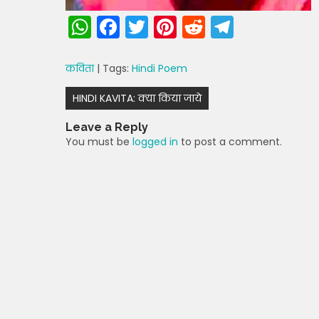
W
F
T
Pi
R
T
h
a
w
nt
e
el
a
c
itt
er
d
e
कविता
| Tags:
Hindi Poem
ts
e
er
e
di
gr
Post
HINDI KAVITA: क्या किया जाये
A
b
st
t
a
navigation
Leave a Reply
p
o
m
You must be
logged in
to post a comment.
p
o
k