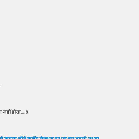
…
ा नहीं होता….८
ो कृपया नीचे कमेंट सेक्शन पर जा कर बताये
अथवा