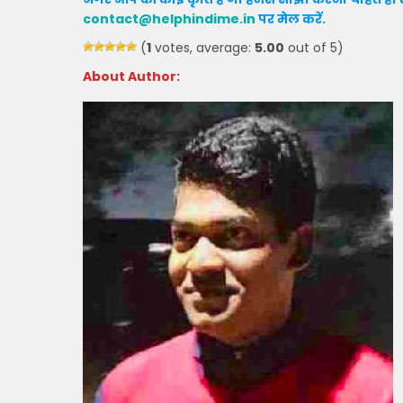
contact@helphindime.in
पर मेल करें
.
(
1
votes, average:
5.00
out of 5)
About Author: