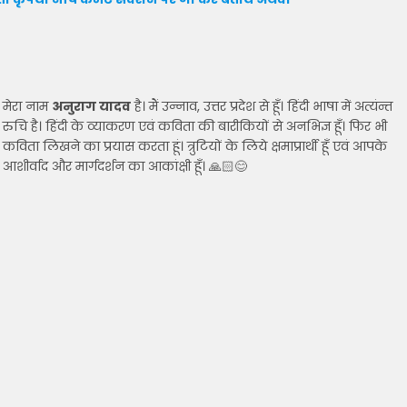
मेरा नाम
अनुराग यादव
है। मैं उन्नाव, उत्तर प्रदेश से हूॅं। हिंदी भाषा में अत्यंन्त
रुचि है। हिंदी के व्याकरण एवं कविता की बारीकियों से अनभिज्ञ हूॅं। फिर भी
कविता लिखने का प्रयास करता हूं। त्रुटियों के लिये क्षमाप्रार्थी हूॅं एवं आपके
आशीर्वाद और मार्गदर्शन का आकांक्षी हूॅं। 🙏🏻😊