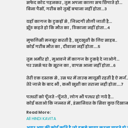
सफेद कोट पहनकर , तुम अपना काला सच छिपाते हो…
बिना पैसों, गरीब को तुम्हें बचाना नहीं होता…३
यहाॅ कागज के टुकड़ों से , जिन्दगी तौली जाती है…
झूॅठ कहते हो कि मौत का , ठिकाना नहीं होता…४
मुफलिसी मजबूर करती है , खुदखुशी के लिए साहब..
कोई गरीब मौत का , दीवाना नहीं होता….५
तुम अमीर हो , मुआवजे में कागज के टुकड़े दे जाओगे…
पर उससे घर के सूरज का , वापस आना नहीं होता…६
तेरी एक दस्तक से , उस घर में ताउम्र मायूसी रहती है ऐ मर्ज
तेरे जाने के बाद भी , कभी खुशी का तराना नही होता….७
पत्थरों को पूॅजते -पूॅजते , लोग भी पत्थर हो गये है…
कोई बताओ कि जन्नत में , इंसानियत के सिवा कुछ दिखान
Read More:
All HINDI KAVITA
अगर आप की कोई कृति है जो हमसे साझा करना चाहते हो त