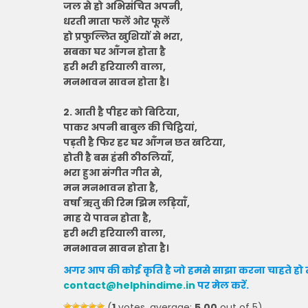
जल से हो अभिसंचित अपनी,
धरती माता फलें ओर फूलें
हो प्रफुल्लित खुशियों से भरा,
सबका घर आँगन होता है
हरी भरी हरियाली वाला,
मनभावन सावन होता है।
2. आती है पीहर को बिटिया,
पाकर अपनी बाबुल की चिट्ठियां,
पड़ती है फिर हर घर आँगन छत खटिया,
होती है बस हंसी ठीठलियाँ,
भरा हुआ संगीत गीत से,
मन मनभावन होता है,
वर्षा ऋतु की रिम झिम लड़ियाँ,
माह ये पावन होता है,
हरी भरी हरियाली वाला,
मनभावन सावन होता है।
अगर आप की कोई कृति है जो हमसे साझा करना चाहते हो त
contact@helphindime.in
पर मेल करें
.
(
1
votes, average:
5.00
out of 5)