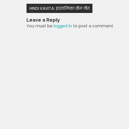
ts
e
er
e
di
gr
Post
HINDI KAVITA: हरतालिका तीज गीत
A
b
st
t
a
navigation
Leave a Reply
p
o
m
You must be
logged in
to post a comment.
p
o
k