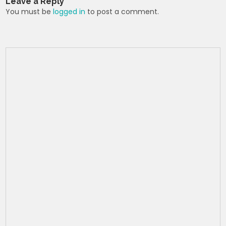
Leave a Reply
p
o
m
You must be
logged in
to post a comment.
p
o
k