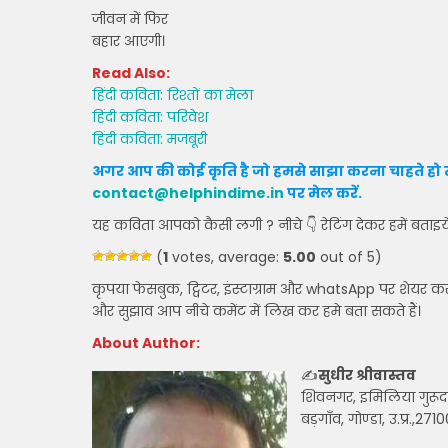
जीवन में फिर
बहार आएगी।
Read Also:
हिंदी कविता: रिश्तों का मेला
हिंदी कविता: परिवेश
हिंदी कविता: मजबूरी
अगर आप की कोई कृति है जो हमसे साझा करना चाहते हो त
contact@helphindime.in
पर मेल करें
.
यह कविता आपको कैसी लगी ? नीचे 👇 रेटिंग देकर हमें बताइय
(
1
votes, average:
5.00
out of 5)
कृपया फेसबुक, ट्विटर, इंस्टाग्राम और whatsApp पर शेयर क
और सुझाव आप नीचे कमेंट में लिख कर हमे बता सकते हैं।
About Author:
✍
सुधीर श्रीवास्तव
शिवनगर, इमिलिया गुरू
बड़गाँव, गोण्डा, उ.प्र.,271