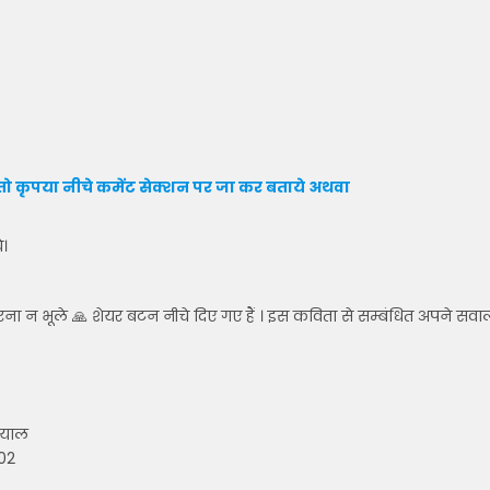
ो कृपया नीचे कमेंट सेक्शन पर जा कर बताये
अथवा
े।
रना न भूले 🙏 शेयर बटन नीचे दिए गए हैं । इस कविता से सम्बंधित अपने सवा
दयाल
002