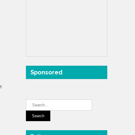
Sponsored
ल