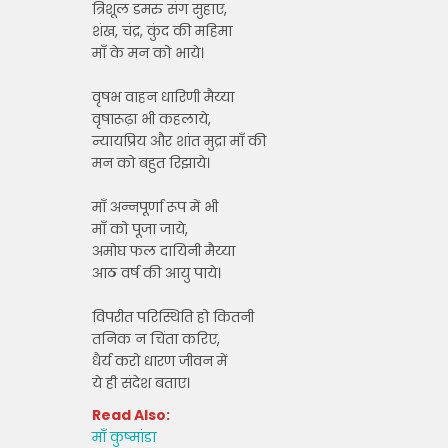
त्रिशूल डमरु संग सुहाए,
शंख, चंद्र, कुंद की महिमा
माँ के मन को भाये।
वृषभ वाहन धारिणी मैय्या
वृषारूढ़ा भी कहलाये,
न्यायप्रिय और शांत मुद्रा माँ की
मन को बहुत रिझाये।
माँ अन्नपूर्णा रूप में भी
माँ को पूजा जाये,
अमोघ फल दायिनी मैय्या
आठ वर्ष की आयु पाये।
विपरीत परिस्थिति हो कितनी
तनिक न चिंता करिए,
धैर्य करो धारण जीवन में
ये ही संदेश बताए।
Read Also:
माँ कुष्मांडा