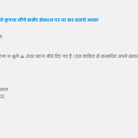
ो कृपया नीचे कमेंट सेक्शन पर जा कर बताये
अथवा
े।
रना न भूले 🙏 शेयर बटन नीचे दिए गए हैं । इस कविता से सम्बंधित अपने सवा
दयाल
002