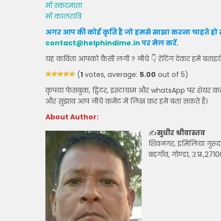
माँ स्कंदमाता
माँ कालरात्रि
अगर आप की कोई कृति है जो हमसे साझा करना चाहते हो त
contact@helphindime.in
पर मेल करें
.
यह कविता आपको कैसी लगी ? नीचे 👇 रेटिंग देकर हमें बताइय
(
1
votes, average:
5.00
out of 5)
कृपया फेसबुक, ट्विटर, इंस्टाग्राम और whatsApp पर शेयर क
और सुझाव आप नीचे कमेंट में लिख कर हमे बता सकते हैं।
About Author:
✍
सुधीर श्रीवास्तव
शिवनगर, इमिलिया गुरू
बड़गाँव, गोण्डा, उ.प्र.,271