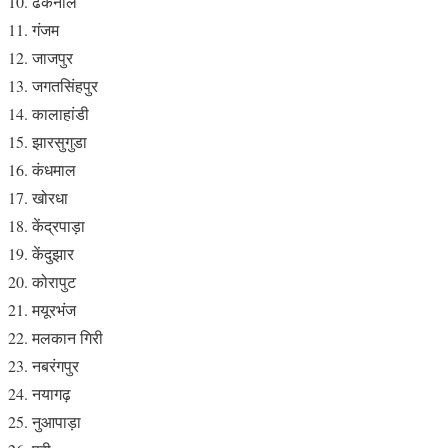
ढेंकनाल
गंजम
जाजपुर
जगतसिंहपुर
कालाहांडी
झारसुगुडा
कंधमाल
खोरधा
केंद्रपाड़ा
केंदुझार
कोरापुट
मयूरभंज
मलकान गिरी
नबरंगपुर
नयागढ़
नुआपाड़ा