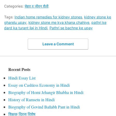
Categories:
सेहत व जीवन शैली
Tags:
Indian home remedies for kidney stones
,
kidney stone ke
gharelu upay
,
kidney stone me kya khana chahiye
,
pathri ke
dard ka turant ilaj in Hindi
,
Pathri se bachne ke upay
Leave a Comment
Recent Posts
Hindi Essay List
Essay on Cashless Economy in Hindi
Biography of Homi Jehangir Bhabha in Hindi
History of Ramsetu in Hindi
Biography of Govind Ballabh Pant in Hindi
शिक्षक दिवस विशेष