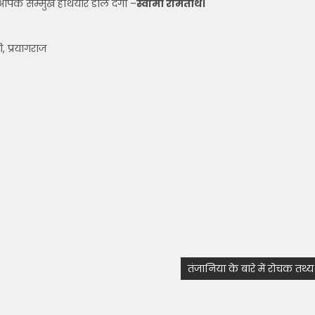
सार आपके सम्मुख हथियार डाल देगा –
स्वामी रामतीर्थ।
 प्रयागराज
तंजानिया के बारे में रोचक तथ्य