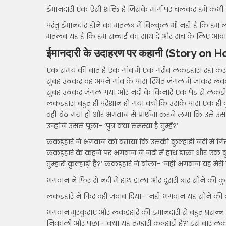
ईमानदारी एक ऐसी शक्ति है जिसके मार्ग पर चलकर हमें कभी भी
परंतु ईमानदार होने का मतलब मैं बिल्कुल भी नहीं है कि हम 
मतलब यह है कि हम सच्चाई का साथ दें और सच के लिए आवाज़
ईमानदारी के उदाहरण पर कहानी
(Story on H
एक समय की बात है एक गांव में एक गरीब लकड़हारा रहा करत
सुबह उठकर वह अपने गांव के पास स्थित जंगल में जाकर लकड़
सुबह उठकर जंगल गया और नदी के किनारे एक पेड़ से लकड़ी क
लकड़हारा बहुत ही परेशान हो गया क्योंकि उसके पास एक ही कु
वहीं बैठ गया हो और भगवान से प्रार्थना करने लगा कि उसे 
उन्होंने उससे पूछा- ‘पुत्र क्या समस्या है तुम्हें?’
लकड़हारे ने भगवान को बताया कि उसकी कुल्हाड़ी नदी में गिर
लकड़हारे के कहने पर भगवान ने नदी में हाथ डाला और एक कुल
तुम्हारी कुल्हाड़ी है?’ लकड़हारे ने बोला- ‘नहीं भगवान यह मेरी कु
भगवान ने फिर से नदी में हाथ डाला और दूसरी बार सोने की कुल्ह
लकड़हारे ने फिर वही जवाब दिया- ‘नहीं भगवान यह सोने की कुल्हा
भगवान मुस्कुराए और लकड़हारे की इमानदारी से बहुत प्रसन्न हुए
निकाली और पूछा- ‘क्या यह तुम्हारी कुल्हाड़ी है?’ इस बार लकड़