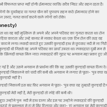
 विफलता प्राप्त नहीं होगी। ईमानदार व्यक्ति सदैव निडर और सहज रहता है।
लोगों के दुर्व्यवहार या गलत चीज को चुपचाप सहन करें। ईमानदार होने का
 उठाएं, गलत कार्य करने वाले लोगों को रोके।
onesty)
ा था। वह बड़ी मुश्किल से अपने और अपने परिवार का गुजारा करता था। रोज
िया काटता और उन्हें बाजार में जाकर बेचता था। एक दिन रोज़ की तरह वह
ाटने लगा। लकड़ी काटते हुए उसकी कुल्हाड़ी हाथ से छूटकर नदी में जा गिरी
ल्हाड़ी थी जिससे वह अपने परिवार का खर्चा उठाता था। लकड़हारा दुखी मन से
उसके खिलाड़ी वापस मिल जाए। लकड़हारे की गुहार पर भगवान महा प्रकट हुए औ
 गई है और उसने भगवान से प्रार्थना की कि वह उसकी कुल्हाड़ी वापस दिला दे।
्हाड़ी निकालने को चांदी की बनी थी। भगवान ने लगाए से पूछा- ‘पुत्र क्या य
ल्हाड़ी नहीं है’।
ाड़ी निकाली इस बार फ़िर भगवान ने पूछा- ‘पुत्र क्या यह तुम्हारी कुल्हाड़ी है?
ड़ी मेरी नहीं है, मेरी कुल्हाड़ी तो लोहे की बनी थी’।
। उन्होंने पुनः नदी में हाथ डाला और इस पर उन्होंने लकड़हारे की कुल्हाड़ी
हारे ने प्रसन्नता से हां में सिर हिलाया और कहा- ‘हां भगवान यह मेरी कुल्हाड़ी