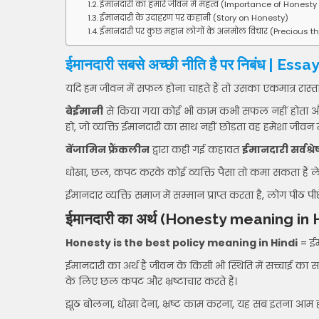
ईमानदारी का हमारे जीवन में महत्व (Importance of Honesty i
ईमानदारी के उदाहरण पर कहानी (Story on Honesty)
ईमानदारी पर कुछ महान लोगों के अनमोल विचार (Precious 
ईमानदारी सबसे अच्छी नीति है पर निबंध | E
यदि हम जीवन में सफल होना चाहते हैं तो उसका एकमात्र रास्ता
बेईमानी
से किया गया कोई भी काम कभी सफल नहीं होता
हो, जो व्यक्ति ईमानदारी का साथ नहीं छोड़ता वह हमेशा जीवन में
बेंजामिन फ्रैंकलीन
द्वारा कही गई कहावत
ईमानदारी सर्वश्रेष
धोखा, छल, कपट करके कोई व्यक्ति पैसा तो कमा सकता हैं ले
ईमानदार व्यक्ति समाज में सम्मान प्राप्त करता है, लोग पीठ पी
ईमानदारी का अर्थ
(Honesty meaning in H
Honesty is the best policy meaning in Hindi
= ईमा
ईमानदारी का अर्थ है जीवन के किसी भी स्थिति में सच्चा
के लिए छल कपट और भ्रष्टाचार करते हैं।
झूठ बोलना, धोखा देना, भ्रष्ट काम करना, यह सब इतना आम 