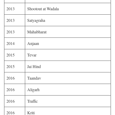
2013
Shootout at Wadala
2013
Satyagraha
2013
Mahabharat
2014
Anjaan
2015
Tevar
2015
Jai Hind
2016
Taandav
2016
Aligarh
2016
Traffic
2016
Kriti