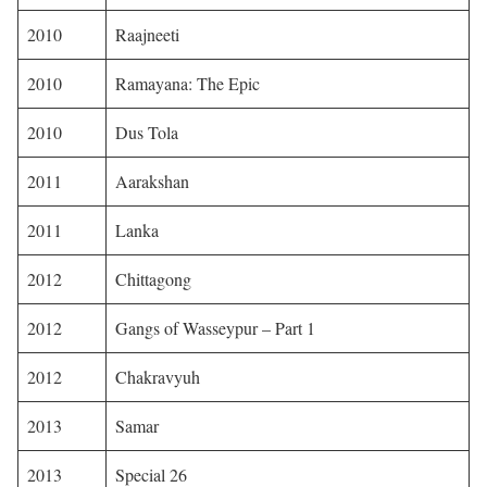
2010
Raajneeti
2010
Ramayana: The Epic
2010
Dus Tola
2011
Aarakshan
2011
Lanka
2012
Chittagong
2012
Gangs of Wasseypur – Part 1
2012
Chakravyuh
2013
Samar
2013
Special 26