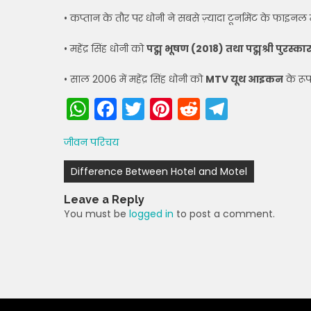
• कप्तान के तौर पर धोनी ने सबसे ज़्यादा टूर्नामेंट के फाइनल 
• महेंद्र सिंह धोनी को
पद्म भूषण (2018) तथा पद्मश्री पुरस्का
• साल 2006 में महेंद्र सिंह धोनी को
MTV यूथ आइकन
के रूप 
W
F
T
Pi
R
T
h
a
w
nt
e
el
जीवन परिचय
a
c
itt
er
d
e
Post
ts
e
er
e
di
gr
Difference Between Hotel and Motel
navigation
A
b
st
t
a
Leave a Reply
p
o
m
You must be
logged in
to post a comment.
p
o
k