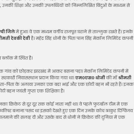
वन, उनकी शिक्षा और उनकी उपलब्धियों को निम्नलिखित बिंदुओं के माध्यम से
ांची जिले
में हुआ। वे एक मध्यम वर्गीय राजपूत घराने से ताल्लुक रखते हैं। इनके
्रीमती देवकी देवी
है। महेंद्र सिंह धोनी के पिता पान सिंह मेकॉन लिमिटेड कंपनी
 ब्लॉक में स्थित है।
तृक गांव को छोड़कर झारखंड में आकर बसना पड़ा। मेकॉन लिमिटेड कंपनी में
क सरकारी निवासस्थान प्रदान किया गया था।
एम०एस० धोनी
की माँ
श्रीमती
 माता-पिता के अलावा उनका एक बडा भाई और एक छोटी बहन भी रहते हैं। इनक
छोटी बहन जयंती गुप्ता एक शिक्षिका है।
उनका क्रिकेट से दूर दूर तक कोई नाता नहीं था। वे पहले फुटबॉल टीम में एक
 गोलकीपर बनाना पसंद था इसको देखते हुए एक दिन उनके कोच ठाकुर दिग्विजय
 आज़माने की सलाह दी और उसके बाद से धोनी ने क्रिकेट की दुनिया में एक