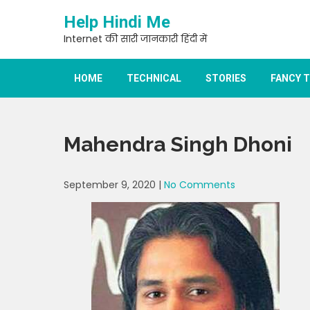
Skip
Help Hindi Me
to
content
Internet की सारी जानकारी हिंदी में
HOME
TECHNICAL
STORIES
FANCY 
Mahendra Singh Dhoni
September 9, 2020
|
No Comments