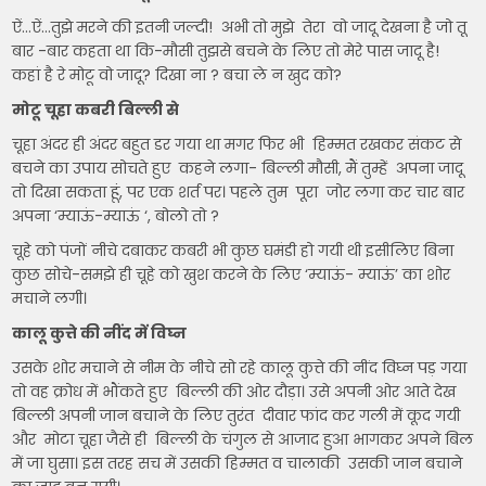
ऐं…ऐं…तुझे मरने की इतनी जल्दी! अभी तो मुझे तेरा वो जादू देखना है जो तू
बार -बार कहता था कि-मौसी तुझसे बचने के लिए तो मेरे पास जादू है!
कहां है रे मोटू वो जादू? दिखा ना ? बचा ले न खुद को?
मोटू चूहा कबरी बिल्ली से
चूहा अंदर ही अंदर बहुत डर गया था मगर फिर भी हिम्मत रखकर संकट से
बचने का उपाय सोचते हुए कहने लगा- बिल्ली मौसी, मैं तुम्हें अपना जादू
तो दिखा सकता हूंं, पर एक शर्त पर। पहले तुम पूरा जोर लगा कर चार बार
अपना ‘म्याऊं-म्याऊं ‘, बोलो तो ?
चूहे को पंजों नीचे दबाकर कबरी भी कुछ घमंडी हो गयी थी इसीलिए बिना
कुछ सोचे-समझे ही चूहे को खुश करने के लिए ‘म्याऊं- म्याऊं’ का शोर
मचाने लगी।
कालू कुत्ते की नींद में विघ्न
उसके शोर मचाने से नीम के नीचे सो रहे कालू कुत्ते की नींद विघ्न पड़ गया
तो वह क्रोध में भौंकते हुए बिल्ली की ओर दौड़ा। उसे अपनी ओर आते देख
बिल्ली अपनी जान बचाने के लिए तुरंत दीवार फांद कर गली में कूद गयी
और मोटा चूहा जैसे ही बिल्ली के चंगुल से आजाद हुआ भागकर अपने बिल
में जा घुसा। इस तरह सच में उसकी हिम्मत व चालाकी उसकी जान बचाने