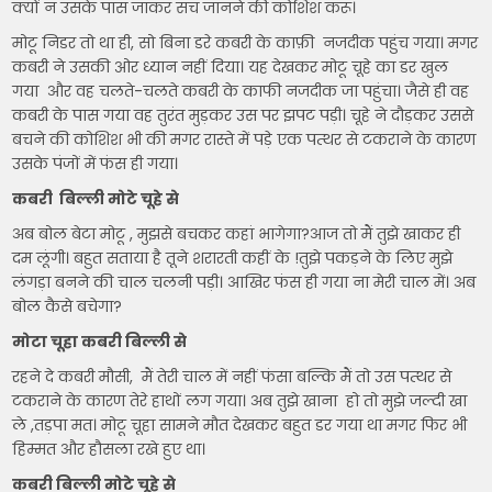
क्यों न उसके पास जाकर सच जानने की कोशिश करूं।
मोटू निडर तो था ही, सो बिना डरे कबरी के काफ़ी नजदीक पहुंच गया। मगर
कबरी ने उसकी ओर ध्यान नहीं दिया। यह देखकर मोटू चूहे का डर खुल
गया और वह चलते-चलते कबरी के काफी नजदीक जा पहुंचा। जैसे ही वह
कबरी के पास गया वह तुरंत मुड़कर उस पर झपट पड़ी। चूहे ने दौड़कर उससे
बचने की कोशिश भी की मगर रास्ते में पड़े एक पत्थर से टकराने के कारण
उसके पंजों में फंस ही गया।
कबरी बिल्ली मोटे चूहे से
अब बोल बेटा मोटू , मुझसे बचकर कहां भागेगा?आज तो मैं तुझे खाकर ही
दम लूंगी। बहुत सताया है तूने शरारती कहीं के !तुझे पकड़ने के लिए मुझे
लंगड़ा बनने की चाल चलनी पड़ी। आखिर फंस ही गया ना मेरी चाल में। अब
बोल कैसे बचेगा?
मोटा चूहा कबरी बिल्ली से
रहने दे कबरी मौसी, मैं तेरी चाल में नहीं फंसा बल्कि मैं तो उस पत्थर से
टकराने के कारण तेरे हाथों लग गया। अब तुझे खाना हो तो मुझे जल्दी खा
ले ,तड़पा मत। मोटू चूहा सामने मौत देखकर बहुत डर गया था मगर फिर भी
हिम्मत और हौसला रखे हुए था।
कबरी बिल्ली मोटे चूहे से