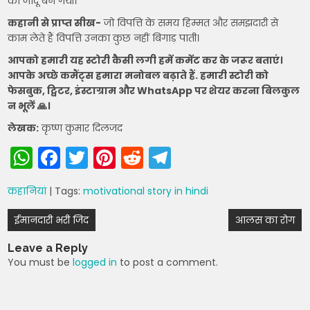
का जादू बन गयी।
कहानी से प्राप्त सीख-
जो विपत्ति के समय हिम्मत और समझदारी से
काम लेते हैं विपत्ति उनका कुछ नहीं बिगाड़ पाती।
आपको हमारी यह स्टोरी कैसी लगी हमें कमेंट कर के जरूर बताएं।
आपके अच्छे कमैंट्स हमारा मनोबल बढ़ाते हैं. हमारी स्टोरी को
फेसबुक, ट्विटर, इंस्टाग्राम और WhatsApp पर शेयर करना बिलकुल
न भूलें 🙏।
लेखक:
कृष्ण कुमार दिलजद
W
F
T
Pi
R
T
h
a
w
nt
e
el
कहानियां
| Tags:
motivational story in hindi
a
c
itt
er
d
e
Post
ts
e
er
e
di
gr
ईमानदारी भरी जिद
आलस का रोग
navigation
A
b
st
t
a
Leave a Reply
p
o
m
You must be
logged in
to post a comment.
p
o