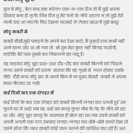
सुन बे मोटू , बेटा कब तक बचेगा? एक-न-एक दिन तो मैं तुझे अपना
शिकार बना ही लूंगी। जिस दिन तू मेरे पंजों के नीचे आएगा न तो तुझे तेरी
नानी याद आ जाएगी। फिर देखना चटखारे ले लेकर खाऊंगी तुझे बच्चू।
मोटू कबरी से
कबरी मौसी,मुझे पकड़ने के सपने मत देखा करो, मैं तुम्हारे हाथ कभी नहीं
आने वाला और आ भी गया तो भी तुम मेरा कुछ नहीं बिगाड़ पाओगी,
क्योंकि मेरे पास तुमसे बच निकलने का जादू है।
यह कहकर मोटू चूहा इधर-उधर दौड़-दौड़ कर कबरी बिल्ली को चिढ़ाने
लगा। उसने कबरी को इतना सताया कि वह गुस्से में लाल होकर उसके
पीछे दौड़ी मगर मोटू झट से अपने बिल में जा घुसा। बेचारी कबरी ने अपना
माथा पीटकर रह गयी।
कई दिनों बाद एक दोपहर में
कई दिनों के बाद एक दोपहर को कबरी बिल्ली लंगड़ा कर चलती हुई उस
पुराने घर में आई। जब वह आई तब कालू कुत्ता नीम के पेड़ के नीचे सो रहा
था और मोटू चूहा कालू के आसपास ही खेल रहा था। जब उसने कबरी को
अपनी अगली एक टांग उठाकर लंगडा-लंगड़ा कर धीमे-धीमे चलते देखा तो
उसने सोचा कि जरूर कबरी कोई चाल चलने की कोशिश कर रही है। अतः