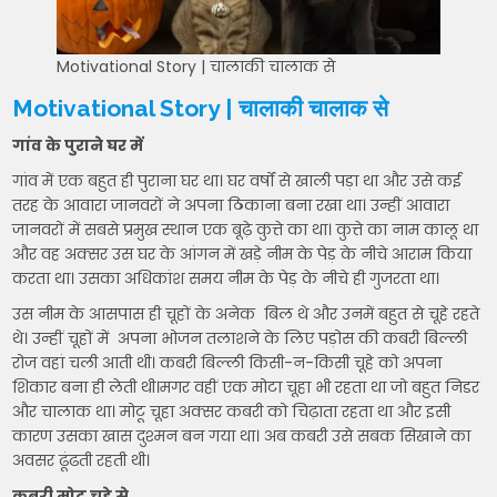
Motivational Story | चालाकी चालाक से
Motivational Story | चालाकी चालाक से
गांव के पुराने घर में
गांव में एक बहुत ही पुराना घर था। घर वर्षों से खाली पड़ा था और उसे कई
तरह के आवारा जानवरों ने अपना ठिकाना बना रखा था। उन्हीं आवारा
जानवरों में सबसे प्रमुख स्थान एक बूढ़े कुत्ते का था। कुत्ते का नाम कालू था
और वह अक्सर उस घर के आंगन में खड़े नीम के पेड़ के नीचे आराम किया
करता था। उसका अधिकांश समय नीम के पेड़ के नीचे ही गुजरता था।
उस नीम के आसपास ही चूहों के अनेक बिल थे और उनमें बहुत से चूहे रहते
थे। उन्हीं चूहों में अपना भोजन तलाशने के लिए पड़ोस की कबरी बिल्ली
रोज वहां चली आती थी। कबरी बिल्ली किसी-न-किसी चूहे को अपना
शिकार बना ही लेती थी।मगर वहीं एक मोटा चूहा भी रहता था जो बहुत निडर
और चालाक था। मोटू चूहा अक्सर कबरी को चिढ़ाता रहता था और इसी
कारण उसका खास दुश्मन बन गया था। अब कबरी उसे सबक सिखाने का
अवसर ढूंढती रहती थी।
कबरी मोटू चूहे से