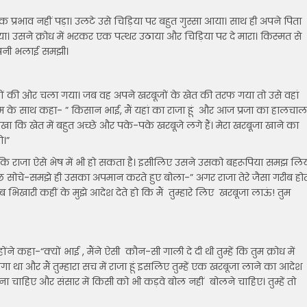
प्रभाव नहीं पड़ा। उलटे उसे चिड़िया पर बहुत गुस्सा आया। साथ ही अपने पिता
उसने क्रोध में भरकर एक पत्थर उठाया और चिड़िया पर दे मारा। किस्मत से
 अपनी भलाई समझी।
 खेतों की ओर चला गया। जब वह अपने खरबूजों के खेत की तरफ गया तो उसे वहां
रेम के साथ कहा- ” किसान भाई, मैं यहां का राजा हूं और आज प्रजा का हालचाल
ा कि खेत में बहुत अच्छे और पके-पके खरबूजे लगे हैं। मेरा खरबूजा खाने का
ओ।”
ि राजा ऐसे भेष में भी हो सकता है। इसीलिए उसने उसको बहरूपिया समझ लि
 सोचे-समझे ही उसका अपमान करते हुए बोला-” अगर राजा तेरे जैसा गरीब हो
रीब भिखारी कहीं के मुझे आदेश देते हो कि मैं तुम्हारे लिए खरबूजा लाऊं! तुम
 कहा-“क्यों भाई , मैंने ऐसी कौन-सी गाली दे दी थी तुम्हें कि तुम क्रोध में
 था और मैं तुम्हारा सच में राजा हूं इसलिए तुम्हें एक खरबूजा लाने का आदेश
 आना चाहिए और संसार में किसी को भी कड़वे बोल नहीं बोलने चाहिए। तुम्हें तो