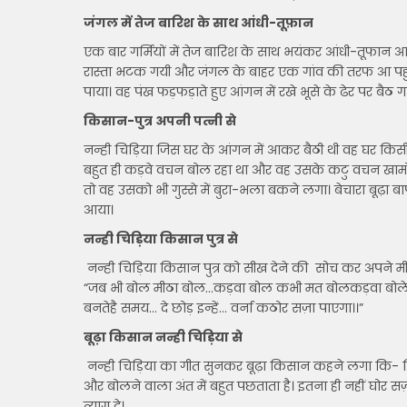
जंगल में तेज बारिश के साथ आंधी-तूफ़ान
एक बार गर्मियों में तेज बारिश के साथ भयंकर आंधी-तूफान आया
रास्ता भटक गयी और जंगल के बाहर एक गांव की तरफ आ पहुं
पाया। वह पंख फड़फड़ाते हुए आंगन में रखे भूसे के ढेर पर बैठ ग
किसान-पुत्र अपनी पत्नी से
नन्ही चिड़िया जिस घर के आंगन में आकर बैठी थी वह घर किसी
बहुत ही कड़वे वचन बोल रहा था और वह उसके कटु वचन खामोशी
तो वह उसको भी गुस्से में बुरा-भला बकने लगा। बेचारा बूढ़ा ब
आया।
नन्ही चिड़िया किसान पुत्र से
नन्ही चिड़िया किसान पुत्र को सीख देने की सोच कर अपने मीठ
“जब भी बोल मीठा बोल…कड़वा बोल कभी मत बोलकड़वा बोले
बनतेहै समय… दे छोड़ इन्हें… वर्ना कठोर सज़ा पाएगा।।”
बूढ़ा किसान नन्ही चिड़िया से
नन्ही चिड़िया का गीत सुनकर बूढ़ा किसान कहने लगा कि- चि
और बोलने वाला अंत में बहुत पछताता है। इतना ही नहीं घोर सज़
त्याग दे।