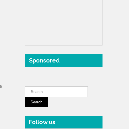
Sponsored
रह
Follow us