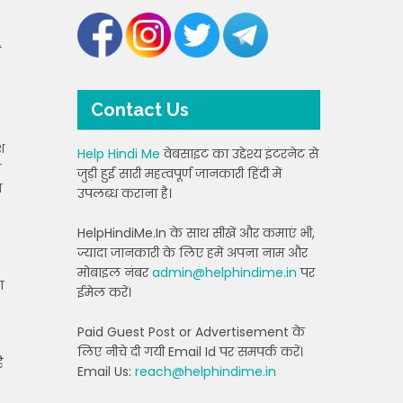
ं
Contact Us
श
Help Hindi Me
वेबसाइट का उद्देश्य इंटरनेट से
ा
जुड़ी हुई सारी महत्वपूर्ण जानकारी हिंदी में
ा
उपलब्ध कराना है।
HelpHindiMe.In के साथ सीखें और कमाएं भी,
ज्यादा जानकारी के लिए हमें अपना नाम और
मोबाइल नंबर
admin@helphindime.in
पर
ण
ईमेल करें।
Paid Guest Post or Advertisement के
लिए नीचे दी गयी Email Id पर समपर्क करें।
ै
Email Us:
reach@helphindime.in