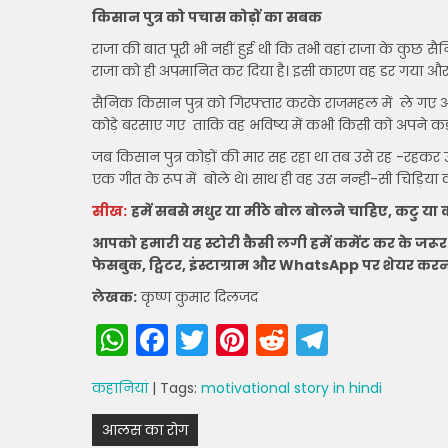
किसान पुत्र को पचास कोड़ों का सबक
राजा की बात पूरी भी नहीं हुई थी कि तभी वहां राजा के कुछ 
राजा को ही अपमानित कर दिया है। इसी कारण वह डर गया और रा
सैनिक किसान पुत्र को गिरफ्तार करके राजमहल में ले गए और
कोड़े बरसाए गए ताकि वह भविष्य में कभी किसी को अपने कड़
जब किसान पुत्र कोड़ों की मार सह रहा था तब उसे रह -रहकर
एक गीत के रूप में बोले थे। साथ ही वह उस नन्ही-सी चिड़िया
सीख:
हमें सबसे मधुर या मीठे बोल बोलने चाहिए, कटु या
आपको हमारी यह स्टोरी कैसी लगी हमें कमेंट कर के जरूर ब
फेसबुक, ट्विटर, इंस्टाग्राम और WhatsApp पर शेयर करन
लेखक:
कृष्ण कुमार दिलजद
W
F
T
Pi
R
T
h
a
w
nt
e
el
कहानियां
| Tags:
motivational story in hindi
a
c
itt
er
d
e
Post
ts
e
er
e
di
gr
आलस का रोग