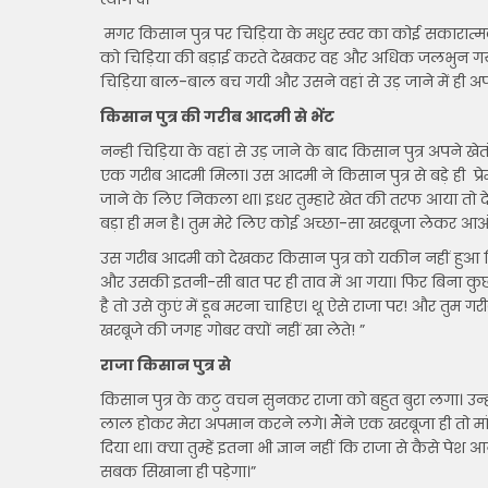
मगर किसान पुत्र पर चिड़िया के मधुर स्वर का कोई सकारात्मक 
को चिड़िया की बड़ाई करते देखकर वह और अधिक जलभुन गया। 
चिड़िया बाल-बाल बच गयी और उसने वहां से उड़ जाने में ही
किसान पुत्र की गरीब आदमी से भेंट
नन्ही चिड़िया के वहां से उड़ जाने के बाद किसान पुत्र अपने
एक गरीब आदमी मिला। उस आदमी ने किसान पुत्र से बड़े ही प्
जाने के लिए निकला था। इधर तुम्हारे खेत की तरफ आया तो देख
बड़ा ही मन है। तुम मेरे लिए कोई अच्छा-सा खरबूजा लेकर आ
उस गरीब आदमी को देखकर किसान पुत्र को यकीन नहीं हुआ क
और उसकी इतनी-सी बात पर ही ताव में आ गया। फिर बिना कुछ
है तो उसे कुएं में डूब मरना चाहिए। थू ऐसे राजा पर! और तुम ग
खरबूजे की जगह गोबर क्यों नहीं खा लेते! ”
राजा किसान पुत्र से
किसान पुत्र के कटु वचन सुनकर राजा को बहुत बुरा लगा। उन्होंने
लाल होकर मेरा अपमान करने लगे। मैंने एक खरबूजा ही तो मांगा
दिया था। क्या तुम्हें इतना भी ज्ञान नहीं कि राजा से कैसे पेश
सबक सिखाना ही पड़ेगा।”