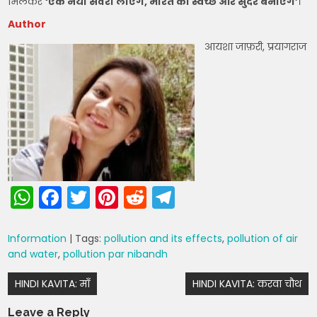
मिलकर
‘एक नया सवेरा लाएंगे, भारत को स्वच्छ और सुंदर बनाएंगे’
।
Author
आयशा जाफ़री, प्रयागराज
W
F
T
Pi
R
T
h
a
w
nt
e
el
a
c
itt
er
d
e
Information
| Tags:
pollution and its effects
,
pollution of air
and water
,
pollution par nibandh
ts
e
er
e
di
gr
Post
A
b
st
t
a
HINDI KAVITA: माँ
HINDI KAVITA: करवा चौथ
navigation
p
o
m
Leave a Reply