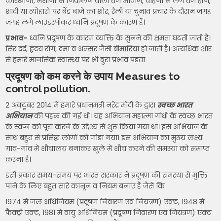
कारखानों, मशीनों से निकलने वाली तेज आवाज़, वाहनों में लगे तेज हॉर्न,
शादी या त्योहारों पर बैंड बाजे का शोर, रैली या चुनाव प्रचार के दौरान जगह
जगह लगे लाउडस्पीकर ध्वनि प्रदूषण के कारण हैं।
प्रभाव-
ध्वनि प्रदूषण के कारण व्यक्ति के सुनने की क्षमता घटती जाती है।
सिर दर्द, हृदय रोग, दमा व अल्सर जैसी बीमारियां हो जाती है। अत्यधिक शोर
से हमारे मानसिक स्वास्थ्य पर भी बुरा प्रभाव पड़ता
प्रदूषण को कम करने के उपाय Measures to
control pollution.
2 अक्टूबर 2014 में हमारे प्रधानमंत्री नरेंद्र मोदी के द्वारा
स्वच्छ भारत
अभियान
की पहल की गई थी। यह अभियान महात्मा गांधी के स्वच्छ भारत
के स्वप्न को पूरा करने के उद्देश्य से शुरू किया गया था। इस अभियान के
साथ बहुत से प्रसिद्ध लोगों को जोड़ा गया। इस अभियान का मुख्य लक्ष्य
गांव-गांव में शौचालय बनाकर खुले में शौच करने की समस्या को समाप्त
करना है।
इसी प्रकार समय-समय पर भारत सरकार ने प्रदूषण की समस्या से मुक्ति
पाने के लिए बहुत सारे कानून व नियम बनाए हैं जैसे कि
1974 में जल अधिनियम (प्रदूषण निवारण एवं नियंत्रण) एक्ट, 1948 में
फैक्ट्री एक्ट, 1981 में वायु अधिनियम (प्रदूषण निवारण एवं नियंत्रण) एक्ट