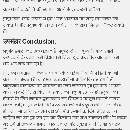
वाहनों से निकलने वाले धुएं व तेज़ हॉर्न की निरंतर चेकिंग होनी चाहिए।
कारखानों व उद्योगों की स्थापना शहरों से दूर करनी चाहिए।
इन्हीं छोटे-छोटे। प्रयास से हम अपने आसपास की जगह को स्वच्छ रख
सकते हैं। और प्रदूषण की समस्या को समय के साथ नियंत्रण में कर सकते
हैं।
उपसंहार Conclusion.
प्रकृति हमारे लिए एक वरदान है। प्रकृति से ही मनुष्य है। आज हमारी
लापरवाही के कारण हमे विरासत में मिला शुद्ध प्राकृतिक वातावरण हम
धीरे-धीरे नष्ट कर रही है।
जिसका भुगतान ना केवल हमें बल्कि हमारे आने वाली पीढ़ियों को भी
करना पड़ सकता है। या हमारा कर्तव्य होना चाहिए कि हम अपने में
प्राकृतिक वातावरण की स्वच्छता के लिए जागरूक हो। हम कोई भी ऐसा
काम ना करें जिससे किसी भी प्रकार का प्रदूषण उत्पन्न हो। प्रदूषण को
रोकने के लिए सरकार द्वारा बनाए गए नियम व कानून का हमें पालन
करना चाहिए। हमें लोगों विशेष रूप से बच्चों को प्रदूषण की समस्या के बारे
में समझाना चाहिए वह मैंने वृक्ष और पौधे लगाने के लिए प्रेरित करना
चाहिए। जब सब हम जब हम सब मिलकर एक साथ स्वच्छता की ओर कदम
बढ़ाएंगे तो एक दिन हमारा भारत स्वच्छ और सुंदर होगा। निसंदेह हम सब