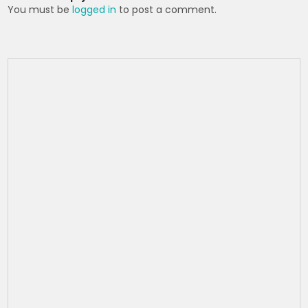
p
o
You must be
logged in
to post a comment.
k