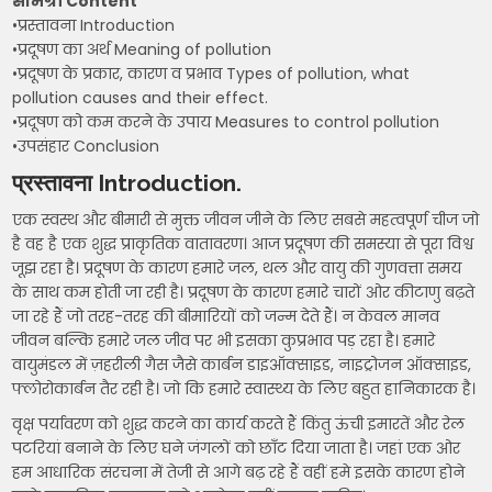
सामग्री Content
•प्रस्तावना Introduction
•प्रदूषण का अर्थ Meaning of pollution
•प्रदूषण के प्रकार, कारण व प्रभाव Types of pollution, what
pollution causes and their effect.
•प्रदूषण को कम करने के उपाय Measures to control pollution
•उपसंहार Conclusion
प्रस्तावना Introduction.
एक स्वस्थ और बीमारी से मुक्त जीवन जीने के लिए सबसे महत्वपूर्ण चीज जो
है वह है एक शुद्ध प्राकृतिक वातावरण। आज प्रदूषण की समस्या से पूरा विश्व
जूझ रहा है। प्रदूषण के कारण हमारे जल, थल और वायु की गुणवत्ता समय
के साथ कम होती जा रही है। प्रदूषण के कारण हमारे चारों ओर कीटाणु बढ़ते
जा रहे हैं जो तरह-तरह की बीमारियों को जन्म देते हैं। न केवल मानव
जीवन बल्कि हमारे जल जीव पर भी इसका कुप्रभाव पड़ रहा है। हमारे
वायुमंडल में ज़हरीली गैस जैसे कार्बन डाइऑक्साइड, नाइट्रोजन ऑक्साइड,
फ्लोरोकार्बन तैर रही है। जो कि हमारे स्वास्थ्य के लिए बहुत हानिकारक है।
वृक्ष पर्यावरण को शुद्ध करने का कार्य करते हैं किंतु ऊंची इमारतें और रेल
पटरियां बनाने के लिए घने जंगलों को छाँट दिया जाता है। जहां एक ओर
हम आधारिक संरचना में तेजी से आगे बढ़ रहे हैं वहीं हमे इसके कारण होने