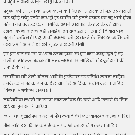
व बहुत से अन्य कानून लागू किए गए हैं।
प्रदूषण की समस्या को खत्म करने के लिए हमारी सरकार निरंतर प्रयास तो
कर रही है परंतु इसके साथ ही हर व्यक्ति को इसमें बराबर का सहभागी होना
पड़ेगा। जब तक हर एक नागरिक अपने आसपास के इलाके को साफ
रखना अपना कर्तव्य नहीं समझेगा तब तक इस समस्या से निजात पाना
बहुत ही कठिन है। प्रदूषण की समस्या को दूर करने के लिए हर व्यक्ति को
स्वयं अपने आप से इसकी शुरुआत करनी होगी।
हमें इस बात का विशेष ध्यान रखना होगा कि हम जिस जगह रहते हैं वह
गली या मोहल्ला स्वच्छ हो। समय-समय पर नालियों और कूड़ेदानों की
सफाई की जाए।
प्लास्टिक की थैली, बोतल आदि के इस्तेमाल पर प्रतिबंध लगना चाहिए।
इनके स्थान पर कागज के थैले या झोले आदि का प्रयोग करना चाहिए
जिनका पुनर्चक्रण संभव हो।
सार्वजनिक स्थानों पर लाइट लाउडस्पीकर बैंड बाजे आदि लगाने के लिए
कड़े कानून बनने चाहिए।
लोगों को वृक्षारोपण व घरों में पौधे लगाने के लिए जागरूक करना चाहिए।
तीज त्यौहार आदि पर कम से कम पटाखों का उपयोग करना चाहिए।