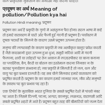
वाले प्राकृतिक नुकसान को अनदेखा नहीं करना चाहिए।
प्रदूषण का अर्थ Meaning of
pollution/Pollution kya hai
Pollution Hindi meaning: प्रदूषण
प्रदूषण का अर्थ है प्रकृति के गुणों में असंतुलन पैदा होना। सरल भाषा में कहें
तो हमारे वातावरण में चारों ओर फैली हुई गंदगी ही प्रदूषण हैं। पर्यावरण में
दूषक पदार्थों के मिलने के कारण उसमें प्रदूषण उत्पन्न होता है।
मनुष्य की लापरवाही के कारण प्रकृति में जब अस्वीकृत वस्तुए प्रवेश करती
हैं जैसे कारखानों द्वारा उत्पन्न हुआ धुआं, समुद्री नदियां आदि में गंदगी
फैलाना, शादी या त्योहारों पर तेज आवाज में लाउडस्पीकर या बाजा बजाना
या प्लास्टिक, बैग, बैटरी या बोतल का इस्तेमाल करना जिनका न के
बराबर पुनर्चक्रण संभवना हो, जब प्रकृति में मिलती है तो जल, थल और
वायु पर बुरा प्रभाव डालती है। यह सब चीजें मिलकर हमारे वातावरण को
प्रदूषित करती हैं। प्रदूषण के का कारण हमारे जानवर जल, जीव और मनुष्यों
के स्वास्थ पर बुरा प्रभाव पड़ रहा है।
एक रिपोर्ट के मुताबिक भारत दुनिया के सबसे प्रदूषित देशों में पांचवें नंबर
पर आता है। जिसमें दिल्ली, पटना, आगरा, कानपुर, लखनऊ, वाराणसी आदि
सबसे प्रदूषित शहरों में आते है। प्रदूषण बहुत तरह की बीमारियों को जन्म देता