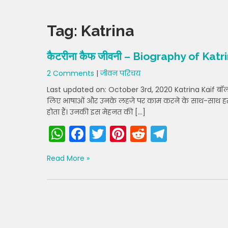
Tag:
Katrina
कैटरीना कैफ जीवनी – Biography of Katri
2 Comments
|
जीवन परिचय
Last updated on: October 3rd, 2020 Katrina Kaif बॉलीवुड 
लिए भाषाओं और उनके लहजे पर काम करने के साथ-साथ हर वो 
होता हैं। उनकी इस मेहनत की […]
W
F
T
Pi
R
T
h
a
w
nt
e
el
Read More »
a
c
itt
er
d
e
ts
e
er
e
di
gr
A
b
st
t
a
p
o
m