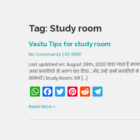
Tag:
Study room
Vastu Tips for study room
No Comments
|
घर संसार
Last updated on: August 29th, 2020 कहा जाता है मानव पह
अन्य प्रजातियों से अलग कर दिया , और उन्हें सभी प्रजातियों म
सामर्थ्य | Study Room: हम […]
W
F
T
Pi
R
T
h
a
w
nt
e
el
Read More »
a
c
itt
er
d
e
ts
e
er
e
di
gr
A
b
st
t
a