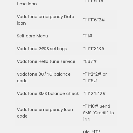
*111*1*6*1#
time loan
Vodafone emergency Data
*111*1*6*2#
loan
Self care Menu
*111#
Vodafone GPRS settings
*111*1*3*3#
Vodafone Hello tune service
*567#
Vodafone 3G/4G balance
*111*2*2# or
code
*111*6#
Vodafone SMS balance check
*111*2*5*2#
*111*10# Send
Vodafone emergency loan
SMS “Credit” to
code
144
Dial *131*