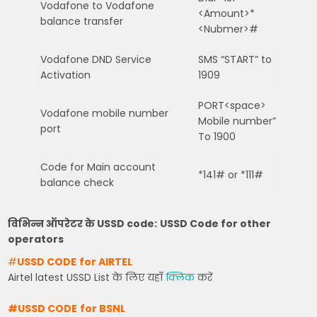
Vodafone to Vodafone
<Amount>*
balance transfer
<Nubmer>#
Vodafone DND Service
SMS “START” to
Activation
1909
PORT<space>
Vodafone mobile number
Mobile number”
port
To 1900
Code for Main account
*141# or *111#
balance check
विभिन्न ऑपरेटर के USSD code:
USSD Code for other
operators
#
USSD CODE
for AIRTEL
Airtel latest USSD List के लिए यहाँ
क्लिक
करें
#USSD CODE
for BSNL