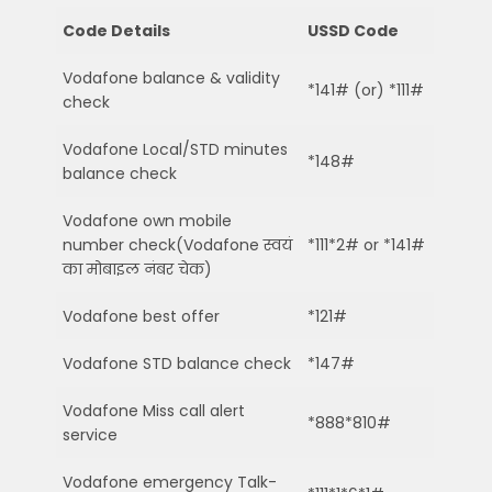
Code Details
USSD Code
Vodafone balance & validity
*141# (or) *111#
check
Vodafone Local/STD minutes
*148#
balance check
Vodafone own mobile
number check(Vodafone स्वयं
*111*2# or *141#
का मोबाइल नंबर चेक)
Vodafone best offer
*121#
Vodafone STD balance check
*147#
Vodafone Miss call alert
*888*810#
service
Vodafone emergency Talk-