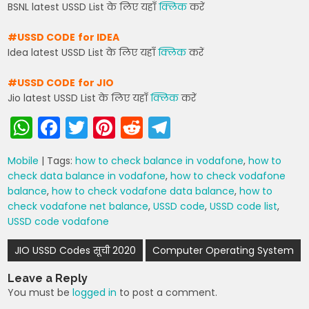
BSNL latest USSD List के लिए यहाँ
क्लिक
करें
#USSD CODE
for IDEA
Idea latest USSD List के लिए यहाँ
क्लिक
करें
#USSD CODE
for JIO
Jio latest USSD List के लिए यहाँ
क्लिक
करें
W
F
T
Pi
R
T
h
a
w
nt
e
el
Mobile
| Tags:
how to check balance in vodafone
,
how to
a
c
itt
er
d
e
check data balance in vodafone
,
how to check vodafone
ts
e
er
e
di
gr
balance
,
how to check vodafone data balance
,
how to
check vodafone net balance
,
USSD code
,
USSD code list
,
A
b
st
t
a
USSD code vodafone
p
o
m
Post
JIO USSD Codes सूची 2020
Computer Operating System
p
o
navigation
k
Leave a Reply
You must be
logged in
to post a comment.