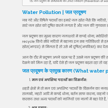
जल प्रदूषण के समस्याओं का उचित निवारण (Prevention of wa
Water Pollution | जल प्रदूषण
जब गंदे और विषैले पदार्थो का हमारे जल स्रोत जैसे कि नदियों,
सारे जल स्रोत को दूषित करने लगता है और जल की गुणवत्ता स्त
जल प्रदूषण का मुख्य कारण जलाशयों में कपड़े धोना, मवेशिय
recycle किये सीधे नदियों में बहाना। इन सब गतिविधयों से ह
स्रोत(भण्डार) से मिलता है तो उसे भी दूषित(अपवित्रत) कर देता 
आज के दौर में प्रदूषण अपने चरम पर है उसमे जल प्रदूषण 
देखने को मिल रहा है, यदि ऐसे ही जल प्रदूषण बढ़ता रहा तो य
जल प्रदूषण के प्रमुख कारण (What water
मल एवं अपशिष्ट पदार्थों का विसर्जन:
शहरी क्षेत्रों में तो मल एवं अपशिष्ट पदार्थों के विसर्जन का नजार
तालाबों, नहरों आदि में कपड़े धोना, बर्तन साफ करना, वाहनों को
करकट तथा अन्य पदार्थों को नालियों एवं नालों में बहा देते ह
शव
प्रवाह: