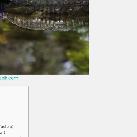
eepik.com
Factors)
ion)