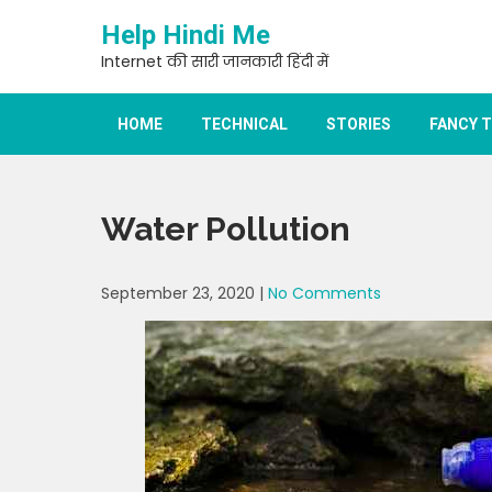
Skip
Help Hindi Me
to
content
Internet की सारी जानकारी हिंदी में
HOME
TECHNICAL
STORIES
FANCY 
Water Pollution
September 23, 2020
|
No Comments