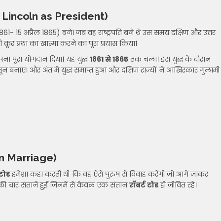
Lincoln as President)
1861- 15 अप्रैल 1865) बने। जब वह राष्ट्रपति बने थे उस समय दक्षिण और उत्तर
की क्रूर प्रथा का खात्मा करने का पूरा प्रयास किया।
पना पूरा योगदान दिया। यह युद्ध
1861 से 1865
तक चला। इस युद्ध के दौरान
ून बनाए। और अंत में युद्ध समाप्त हुआ और दक्षिण राज्यों ने आखिरकार गुलामी
n Marriage)
 टोड
हमेशा कहा करती थीं कि वह ऐसे पुरुष से विवाह करेंगी जो आगे जाकर
ी चार संतानें हुईं जिनमें से केवल एक संतान
रॉबर्ट टोड
ही जीवित रहे।