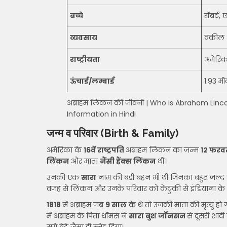
बच्चे
रॉबर्ट, 
व्यवसाय
वकील औ
राष्ट्रीयता
अमेरि
ऊंचाई/लम्बाई
1.93 मी
अब्राहम लिंकन की जीवनी | Who is Abraham Lincoln 
Information in Hindi
जन्म व परिवार
(Birth & Family)
अमेरिका के
16वें राष्ट्रपति
अब्राहम लिंकन का जन्म
12 फरव
लिंकन
और माता
नैंसी हैंक्स लिंकन
थीं।
उनकी एक
सारा
नाम की बड़ी बहन भी थी जिनका बहुत जल्द
वजह से लिंकन और उनके परिवार को केंटुकी से इंडियाना के
1818
में अब्राहम जब
9 साल
के थे तो उनकी माता की मृत्यु हो
में अब्राहम के पिता थॉमस ने
सारा बुश जॉनसन
से दूसरी शादी