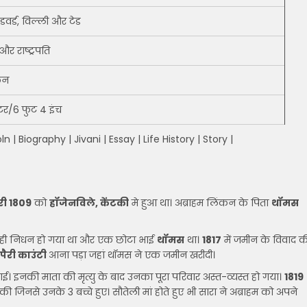
एडवर्ड, विल्ली और टेड
र राष्ट्रपति
कन
टर/6 फुट 4 इंच
| Biography | Jivani | Essay | Life History | Story |
री 1809
को
हॉजेनविले, केंटकी
मे हुआ था। अब्राहम लिंकन के पिता
थॉमस
 ही निधन हो गया था और एक छोटा भाई
थॉमस
था।
1817
में जमीन के विवाद क
पैरी काउंटी
आना पड़ा जहां थॉमस ने एक जमीन खरीदी।
 गई। इनकी माता की मृत्यु के बाद उनका पूरा परिवार अस्त-व्यस्त हो गया।
1819
 की जिनसे उनके 3 बच्चे हुए। सौतेली मां होते हुए भी सारा ने अब्राहम को अपने