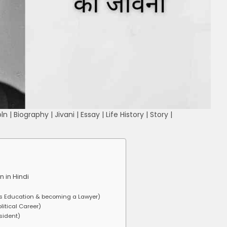
| Biography | Jivani | Essay | Life History | Story |
 in Hindi
n’s Education & becoming a Lawyer)
litical Career)
esident)