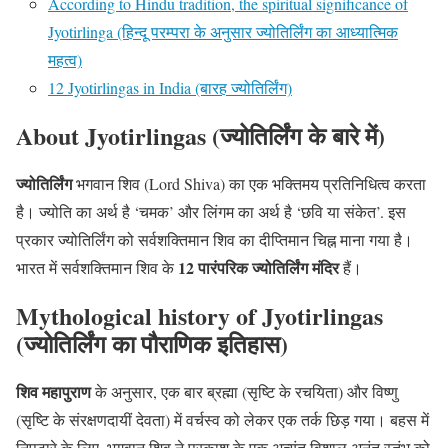
According to Hindu tradition, the spiritual significance of
Jyotirlinga (हिन्दू परम्परा के अनुसार ज्योतिर्लिंग का आध्यात्मिक
महत्व)
12 Jyotirlingas in India (बारह ज्योतिर्लिंग)
About Jyotirlingas (ज्योतिर्लिंग के बारे में)
ज्योतिर्लिंग
भगवान शिव (Lord Shiva) का एक भक्तिमय प्रतिनिधित्व करता
है। ज्योति का अर्थ है ‘चमक’ और लिंगम का अर्थ है ‘छवि या संकेत’. इस
प्रकार ज्योतिर्लिंग को सर्वशक्तिमान शिव का दीप्तिमान चिह्न माना गया है।
12 पारंपरिक ज्योतिर्लिंग मंदिर
भारत में सर्वशक्तिमान शिव के
हैं।
Mythological history of Jyotirlingas
(ज्योतिर्लिंग का पौराणिक इतिहास)
शिव महापुराण
के अनुसार, एक बार ब्रह्मा (सृष्टि के रचयिता) और विष्णु
(सृष्टि के संरक्षणदायीं देवता) में वर्चस्व को लेकर एक तर्क छिड़ गया। बहस में
निपटारे के लिए, भगवान शिव ने प्रकाश के एक अत्यंत विशाल अनंत स्तंभ को