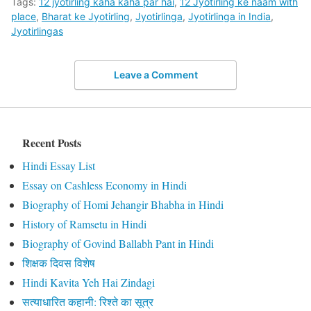
Tags:
12 jyotirling kaha kaha par hai
,
12 Jyotirling ke naam with
place
,
Bharat ke Jyotirling
,
Jyotirlinga
,
Jyotirlinga in India
,
Jyotirlingas
Leave a Comment
Recent Posts
Hindi Essay List
Essay on Cashless Economy in Hindi
Biography of Homi Jehangir Bhabha in Hindi
History of Ramsetu in Hindi
Biography of Govind Ballabh Pant in Hindi
शिक्षक दिवस विशेष
Hindi Kavita Yeh Hai Zindagi
सत्याधारित कहानी: रिश्ते का सूत्र