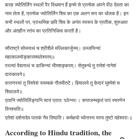
बारह ज्योतिर्लिंग स्थलों पैर विधमान हैं इनमे से प्रत्येक अपने पीठ देवता का
नाम लेता है, प्रत्येक ज्योतिर्लिंग शिव का एक अलग रूप का धोतक है। इन
सभी स्थलों पर, प्राथमिक छवि शिव के अनंत स्वरूप के प्रतीक, शुरुआत
और अंतहीन स्तंभ का प्रतिनिधित्व करती है।
सौराष्ट्रे सोमनाथं च श्रीशैले मल्लिकार्जुनम्। उज्जयिन्यां
महाकालमोङ्कारममलेश्वरम्॥
परल्यां वैद्यनाथं च डाकिन्यां भीमशङ्करम्। सेतुबन्धे तु रामेशं नागेशं
दारुकावने॥
वाराणस्यां तु विश्वेशं त्र्यम्बकं गौतमीतटे। हिमालये तु केदारं घुश्मेशं च
शिवालये॥
एतानि ज्योतिर्लिङ्गानि सायं प्रातः पठेन्नरः। सप्तजन्मकृतं पापं स्मरणेन
विनश्यति॥
एतेशां दर्शनादेव पातकं नैव तिष्ठति। कर्मक्षयो भवेत्तस्य यस्य तुष्टो महेश्वराः॥
According to Hindu tradition, the