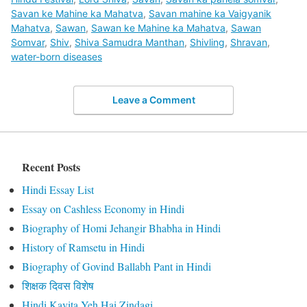
Savan ke Mahine ka Mahatva
,
Savan mahine ka Vaigyanik
Mahatva
,
Sawan
,
Sawan ke Mahine ka Mahatva
,
Sawan
Somvar
,
Shiv
,
Shiva Samudra Manthan
,
Shivling
,
Shravan
,
water-born diseases
Leave a Comment
Recent Posts
Hindi Essay List
Essay on Cashless Economy in Hindi
Biography of Homi Jehangir Bhabha in Hindi
History of Ramsetu in Hindi
Biography of Govind Ballabh Pant in Hindi
शिक्षक दिवस विशेष
Hindi Kavita Yeh Hai Zindagi