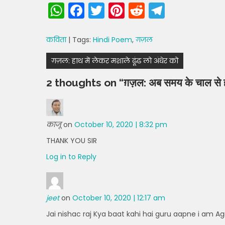
W
F
T
Pi
R
T
h
a
w
nt
e
el
a
c
itt
er
d
e
कविता
| Tags:
Hindi Poem
,
ग़ज़ल
ts
e
er
e
di
gr
Post
ग़ज़ल: हाथ में लेकर मशाले ढूंढ लो अंधेर को
A
b
st
t
a
navigation
2 thoughts on “
ग़ज़ल: अब समय के चाल से
p
o
m
p
o
k
काजू
on
October 10, 2020 | 8:32 pm
THANK YOU SIR
Log in to Reply
jeet
on
October 10, 2020 | 12:17 am
Jai nishac raj Kya baat kahi hai guru aapne i am Agr