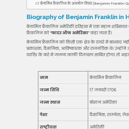
बेंजामिन फ्रैंकलिन के अनमोल विचार (Benjamin Franklin Q
Biography of Benjamin Franklin in Hindi
बेंजामिन फ्रैंकलिन अमेरिकी इतिहास में एक महान शख्सियत थे क्य
फ्रैंकलिन को
‘फादर ऑफ अमेरिका’
कहा जाता है।
बेंजामिन फ्रैंकलिन को किसी एक क्षेत्र के दायरे में बांधकर
प्रकाशक, वैज्ञानिक, आविष्कारक और राजनयिक थे। उन्होंने
व्यक्ति के बारे में जानना काफी दिलचस्प साबित होगा। तो आइ
नाम
बेंजामिन फ्रैंकलिन
जन्म तिथि
17 जनवरी 1706
जन्म स्थान
बोस्टन अमेरिका
पेशा
वैज्ञानिक, राजनेता, 
राष्ट्रीयता
अमेरिकी