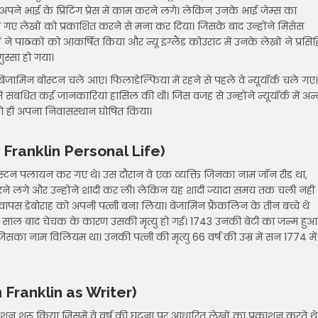
ं अपने भाई के प्रिंटिंग प्रेस में काम करने लगे। लेकिन उनके भाई जेम्स का
िखे गए लेखों को प्रकाशित करने से मना कर दिया। जिसके बाद उन्होंने मिसेस
ाठकों को आकर्षित किया और न्यू इंग्लैंड कोउरांट में उनके लेखों ने प्रसिद्
ुस्सा हो गया।
ेंजामिन बोस्टन चले आए। फिलाडेल्फिया में रहने से पहले वे न्यूयॉर्क चले गए।
में संबंधित कई जानकारियां हासिल की थी। जिस वजह से उन्होंने न्यूयॉर्क में अन
 को ही अपना निवासस्थान घोषित किया।
in Franklin Personal Life)
बोस्टन पलायन कर गए थे। उस दौरान वे एक व्यक्ति जिनका नाम जॉन रीड था,
ेम करने लगे और उन्होंने शादी कर ली। लेकिन यह शादी ज्यादा समय तक चली नहीं
 वापस डेबोराह को अपनी पत्नी बना लिया। बेंजामिन फ्रैंकलिन के तीन बच्चे थे
कि 4 साल बाद चेचक के कारण उसकी मृत्यु हो गई। 1743 उनकी बेटी का जन्म हुआ
 नाम विलियम था। उनकी पत्नी की मृत्यु 66 वर्ष की उम्र में सन 1774 में
min Franklin as Writer)
रकाशन शुरू किया जिसमें वे वर्ष की घटना पर आधारित लेखों का प्रकाशन करते थे