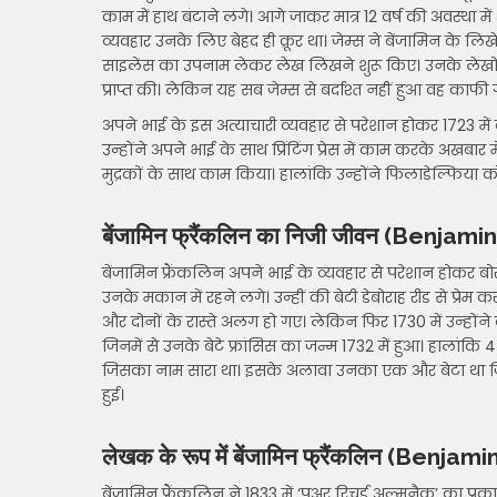
काम में हाथ बंटाने लगे। आगे जाकर मात्र 12 वर्ष की अवस्था मे
व्यवहार उनके लिए बेहद ही क्रूर था। जेम्स ने बेंजामिन के ल
साइलेंस का उपनाम लेकर लेख लिखने शुरू किए। उनके लेखों ने प
प्राप्त की। लेकिन यह सब जेम्स से बर्दाश्त नहीं हुआ वह काफी ग
अपने भाई के इस अत्याचारी व्यवहार से परेशान होकर 1723 में ब
उन्होंने अपने भाई के साथ प्रिंटिंग प्रेस में काम करके अखबार 
मुद्रकों के साथ काम किया। हालांकि उन्होंने फिलाडेल्फिया
बेंजामिन फ्रैंकलिन का निजी जीवन (Benjam
बेंजामिन फ्रैंकलिन अपने भाई के व्यवहार से परेशान होकर 
उनके मकान में रहने लगे। उन्हीं की बेटी डेबोराह रीड से प्र
और दोनों के रास्ते अलग हो गए। लेकिन फिर 1730 में उन्होंने
जिनमें से उनके बेटे फ्रांसिस का जन्म 1732 में हुआ। हालां
जिसका नाम सारा था। इसके अलावा उनका एक और बेटा था जिसका
हुई।
लेखक के रूप में बेंजामिन फ्रैंकलिन (Benja
बेंजामिन फ्रैंकलिन ने 1833 में ‘पूअर रिचर्ड अल्मनैक’ का प्