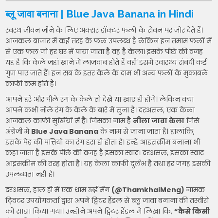
ब्लू जावा बनाना | Blue Java Banana in Hindi
स्वस्थ जीवन जीने के लिए अक्सर डॉक्टर फलों के सेवन पर जोर देते हैं।
आजकल बाजार में कई तरह के फल उपलब्ध हैं लेकिन इन तमाम फलों में
से एक फल जो हर घर में पाया जाता है वह है केला। इसके पीछे की वजह
यह है कि केले जहां खाने में लाजवाब होते हैं वहीं इसमें स्वास्थ्य संबंधी कई
गुण पाए जाते हैं। इन सब के इतर केले के दाम भी अन्य फलों के मुकाबले
काफी कम होते हैं।
आपने हरे और पीले रंग के केले तो देखे या खाए ही होंगे। लेकिन क्या
आपने कभी नीले रंग के केले के बारे में सुना है। दरअसल, एक केला
आजकल काफी सुर्खियों में है। जिसका नाम है
नीला जावा केला
जिसे
अंग्रेजी में
Blue Java Banana
के नाम से जाना जाता है। हालांकि,
इसके पेड़ की पत्तियों का रंग हरा ही होता है। इन्हें आइसक्रीम बनाना भी
कहा जाता है इसके पीछे की वजह है इसका स्वाद। दरअसल, इसका स्वाद
आइसक्रीम की तरह होता है। यह केला काफी दुर्लभ है तथा हर जगह इसकी
उपलब्धता नहीं है।
दरअसल, हाल ही में एक थाम खई मेंग
(@ThamkhaiMeng)
नामक
टि्वटर उपयोगकर्ता द्वारा अपने ट्विटर हैंडल से ब्लू जावा बनाना की तस्वीरों
को साझा किया गया। उन्होंने अपने ट्विटर हैंडल में लिखा कि,
“कैसे किसी