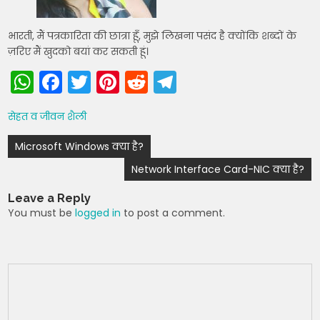
भारती, मैं पत्रकारिता की छात्रा हूँ, मुझे लिखना पसंद है क्योंकि शब्दों के
ज़रिए मैं खुदको बयां कर सकती हूं।
W
F
T
Pi
R
T
h
a
w
nt
e
el
सेहत व जीवन शैली
a
c
itt
er
d
e
Post
ts
e
er
e
di
gr
Microsoft Windows क्या है?
navigation
A
b
st
t
a
Network Interface Card-NIC क्या है?
p
o
m
Leave a Reply
p
o
You must be
logged in
to post a comment.
k