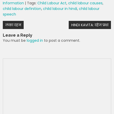
Information
| Tags:
Child Labour Act
,
child labour causes
,
a
c
itt
er
d
e
child labour definition
,
child labour in hindi
,
child labour
ts
e
er
e
di
gr
speech
A
b
st
t
a
Post
लंका दहन
HINDI KAVITA: दहेज प्रथा
p
o
m
navigation
Leave a Reply
p
o
You must be
logged in
to post a comment.
k