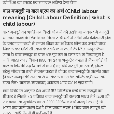
को शिक्षा का उपहार एवं उज्जवल भविष्य देना होगा।
बाल मजदूरी या बाल श्रम का अर्थ (Child labour
meaning
|
Child Labour Definition | what is
child labour)
बाल मजदूरी का अर्थ है जब किसी भी बच्चे को उसके बाल्यकाल में मजदूरी
या काम करने के लिए विवश किया जायें। घरों में गरीबी और बेरोज़गारी होने
के कारण इन बच्चों से उनका शिक्षा का अधिकार छीन कर उनको बाहर
निकल कर छोटी सी रकम के बदले काम करने के लिए मजबूर किया
जाता है। बाल मजदूरी या बाल श्रम पूर्ण रूप से हमारे देश में गैरकानूनी है
जाये। भारत का संविधान 1950 का 24वा अनुच्छेद कहता है कि- कोई भी
बालक जिसकी उम्र 14 वर्ष से कम है वह यदि मजदूरी ,कारखाने, होटलों,
घरेलू नौकर या ढाबों में काम करता है तो वह बाल मजदूरी के अंतर्गत आता
है। बाल मजदूर की समस्या से ना केवल भारत देश बल्कि कई अन्य बड़े
राज्य जैसे- ब्राजील, मेक्सिको, अफ्रीका आदि देश भी जूझ रहे हैं।
एक रिपोर्ट के अनुसार देश भर में 152 मिलियन बच्चे बाल मजदूरी का
शिकार है जिसमे 7.3 प्रतिशत बाल मजदूरी की समस्या भारत में है। 2011 की
जनगणना के मुताबिक भारत में 10.1 मिलियन बच्चे मजदूरी कर रहे थे।
भारत एक कृषि प्रधान देश है जिस कारण सबसे अधिक बाल मजदूरी की
समस्या कृषि क्षेत्र में ही पाई जाती है।