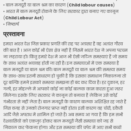
• बाल मजदूरी या बाल श्रम का कारण (
Child labour causes
)
• भारत में बाल मजदूरी रोकने के लिए सरकार द्वारा बनाए गए कानून
(
Child Labour Act
)
• निष्कर्ष
प्रस्तावना
हमारा भारत देश जिस प्रकार प्रगति की राह पर अग्रसर है वह अत्यंत गौरव
की बात है । आज कोई भी ऐसा क्षेत्र नहीं है जिसमें भारत देश ने अपना परचम
ना लहराया हो। किंतु हमारे देश में आज भी ऐसी जटिल समस्याएं हैं जो समय
के साथ अत्यंत भयावह होती जा रही है। इन समस्याओं में एक समस्या है
बाल मजदूरी या बाल श्रम की। बाल मजदूरी या बाल श्रम की समस्या समय
के साथ-साथ इतनी साधारण हो चुकी है कि इसका समाधान निकालना तो
दूर बल्कि हमने इसको समस्या समझना ही बंद कर दिया है। हर दुकान, हर
गली, हर मोहल्ले में आपको कोई ना कोई बालक काम करता हुआ ज़रूर
मिलेगा। इसके लिए सरकार ने कानून तो बनाया है लेकिन उसे कोई
गंभीरता से नहीं लेता है। बाल मजदूरी के कारण बालक अशिक्षित रह जाते हैं
जिस वजह से उनको रोजगार प्राप्त नहीं होता। इसी कारण वह चोरी, डकैती
आदि जैसे अपराध में शामिल हो जाते हैं। अब समय आ गया है कि हम सभी
देशवासियों को एकजुट होकर बाल मजदूरी जैसी समस्या को जड़ से
निकाल कर फेंकना होगा। और इस समस्या की चपेट में आए सभी बच्चों