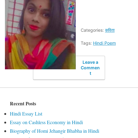
Categories:
कविता
Tags:
Hindi Poem
Leave a
Commen
t
Recent Posts
Hindi Essay List
Essay on Cashless Economy in Hindi
Biography of Homi Jehangir Bhabha in Hindi