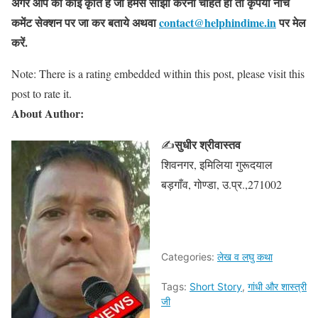
अगर आप की कोई कृति है जो हमसे साझा करना चाहते हो तो कृपया नीचे
कमेंट सेक्शन पर जा कर बताये
अथवा
contact@helphindime.in
पर मेल
करें
.
Note: There is a rating embedded within this post, please visit this
post to rate it.
About Author:
सुधीर श्रीवास्तव
✍
शिवनगर, इमिलिया गुरूदयाल
बड़गाँव, गोण्डा, उ.प्र.,271002
Categories:
लेख व लघु कथा
Tags:
Short Story
,
गांधी और शास्त्री
जी