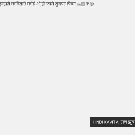
म्हारी कविताएं कोई भी हो जाये तुमपर फ़िदा 🙏🏻💐😊
HINDI KAVITA: सच झूठ