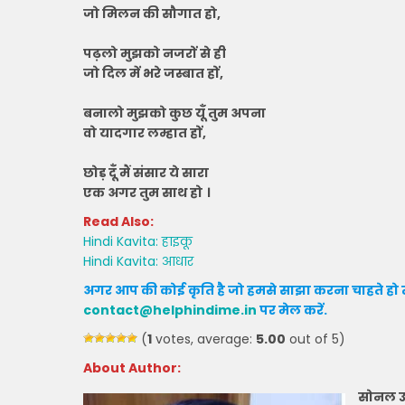
जो मिलन की सौगात हो,
पढ़लो मुझको नजरों से ही
जो दिल में भरे जस्बात हों,
बनालो मुझको कुछ यूँ तुम अपना
वो यादगार लम्हात हों,
छोड़ दूँ मैं संसार ये सारा
एक अगर तुम साथ हो
।
Read Also:
Hindi Kavita: हाइकू
Hindi Kavita: आधार
अगर आप की कोई कृति है जो हमसे साझा करना चाहते हो त
contact@helphindime.in
पर मेल करें
.
(
1
votes, average:
5.00
out of 5)
About Author:
सोनल उ