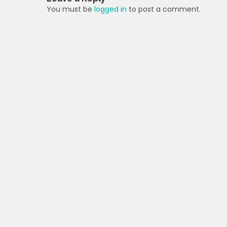
p
o
m
You must be
logged in
to post a comment.
p
o
k