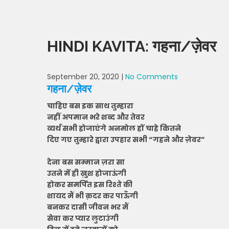
HINDI KAVITA: गहना/ज़ेवर
September 20, 2020
|
No Comments
गहना/ज़ेवर
चाहिए बस इक साथ तुम्हारा
नहीं अपमान भरे शब्द और तेवर
व्यर्थ सभी होजाएंगे अनमोल हों चाहे कितने
दिए गए तुम्हारे द्वारा उपहार सभी “गहने और ज़ेवर”
देना बस सम्मान ज़रा सा
उतने में ही ख़ुश होजाऊंगी
होकर समर्पित इस रिश्ते की
शायद मैं भी क़दर कर पाऊँगी
बनकर दासी जीवन भर मैं
सेवा कर प्यार लुटाउंगी