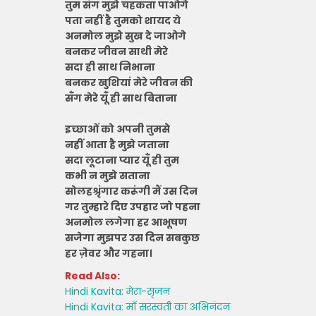
तुम सँग मुझे चहकता पाओगे
पता नहीं है तुमको शायद ये
अनमोल मुझे सुख दे जाओगे
बनकर जीवन साथी मेरे
सदा ही साथ निभाना
बनकर खुशियां मेरे जीवन की
सँग मेरे यूँ ही साथ बिताना
इच्छाओं को अपनी तुमसे
नहीं आता है मुझे जताना
सदा लूटाना प्यार यूँ ही तुम
कभी न मुझे सताना
सोलहश्रृंगार करूंगी मैं उस दिन
गर तुम्हारे दिए उपहार जो पहना
अनमोल लगेगा हर आभूषण
सजेगा मुझपर उस दिन सबकुछ
हर ज़ेवर और गहना।
Read Also:
Hindi Kavita: मेरा-सृजन
Hindi Kavita: माँ सरस्वती का अभिनंदन