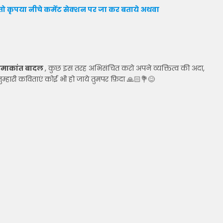
ो कृपया नीचे कमेंट सेक्शन पर जा कर बताये
अथवा
माकांत बादल
, कुछ इस तरह अभिसंचित करो अपने व्यक्तित्व की अदा,
म्हारी कविताएं कोई भी हो जाये तुमपर फ़िदा 🙏🏻💐😊