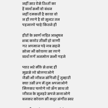
नहीं सार ऐसे रिश्तों का
हैं व्यर्थ सभी वो बंधन
नहीं दमकती है काया वो
न ही लागे है वो सुन्दर तन
पहनालो चाहे कितने ही
हीरों के स्वर्ण जड़ित आभूषन
शब्द कठोर तीखी हो वाणी
गर अपमान पड़े जब सहने
सोना भी कोयला सा लागे
व्यर्थ लगें अनमोल सभी गहने
प्यार भरे मीठे से शब्द ही
मुझसे जो बोलपाओगे
जैसी भी जीवन संगिनी हूँ तुम्हारी
क्या उसी रूप में तुम अपनाओगे
मिलकर चलोगे जो सँग साथ तो
जीवन के सुनहरे सपने सजाओगे
बनकर कोयल सी मधुर संगीत स्वर