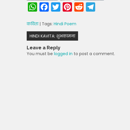
W
F
T
Pi
R
T
h
a
w
nt
e
el
a
c
itt
er
d
e
कविता
| Tags:
Hindi Poem
ts
e
er
e
di
gr
Post
HINDI KAVITA: शुभकामना
A
b
st
t
a
navigation
Leave a Reply
p
o
m
You must be
logged in
to post a comment.
p
o
k