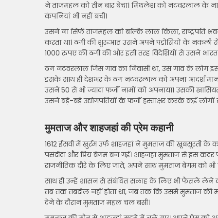
ने ताजमहल को तीन बार बेचा। मिथलेश को नटवरलाल के नाम स
कंपनियां भी नहीं बची।
उसने ना सिर्फ ताजमहल को बल्कि लाल किला, राष्ट्रपति 
करता था। ठगी की शुरुआत उसने अपने पड़ोसियों के नकली से 
1000 रुपए की ठगी की और इसी तरह विदेशियों से उसने भारत क
ठग नटवरलाल जिस गांव का निवासी था, उस गांव के लोग इस ब
इसके साथ ही देशभर के ठग नटवरलाल को अपना आदर्श मानते
उसने 50 से भी ज्यादा फर्जी नामों को अपनाया। उसकी खासियत 
उसने बड़े-बड़े उद्योगपतियों के फर्जी हस्ताक्षर करके कई लोगो
मुमताज और शाहजहां की प्रेम कहानी
1612 ईसवी में खुर्रम उर्फ शाहजहां ने मुमताज की खूबसूरती 
पसंदीदा और प्रिय बेगम बन गई। शाहजहां मुमताज से इस कदर प
राजनीतिक दौरे के लिए जाते, अपने साथ मुमताज बेगम को भी ल
साथ ही उन्हें शासन से संबंधित सलाह के लिए भी फैसले लेन
तब तक तबदील नहीं होता था, जब तक कि उसमें मुमताज की मोहर
देने के दौरान मुमताज महल चल बसी।