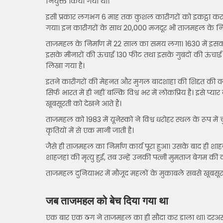
नियुक्त किया गया था।
इसी प्रकार लगभग 6 माह तक कुशल कारीगरों को इकट्ठा करने 
गया। इन कारीगरों के साथ 20,000 मजदूर भी ताजमहल के निर्मा
ताजमहल के निर्माण में 22 साल का समय लगा। 1630 में इसक
इसके मीनारों की ऊंचाई 130 फीट तथा इसके गुबंदों की ऊंच
लिखा गया है।
इतने कारीगरों की मेहनत और मुगल बादशाहा की शिद्दत की वज
सिर्फ भारत में ही नहीं बल्कि विश्व भर में लोकप्रिय है। इसे प
खूबसूरती को देखने आते हैं।
ताजमहल को 1983 में यूनेस्को ने विश्व धरोहर स्थल के रूप मे
कृतियों में से एक मानी जाती है।
जैसे ही ताजमहल का निर्माण कार्य पूरा हुआ। उसके बाद ही शा
शाहजहां की मृत्यु हुई, तब उन्हें उनकी पत्नी मुमताज बेगम क
ताजमहल दुनियाभर में मौजूद महलों के मुकाबले सबसे खूबसूर
जब ताजमहल को बेच दिया गया था
एक बार एक ठग ने ताजमहल का ही सौदा कर डाला था। दरअसल, 