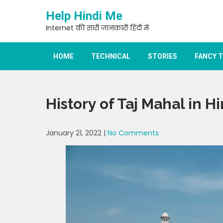
Skip
Help Hindi Me
to
content
Internet की सारी जानकारी हिंदी में
HOME
TECHNICAL
STORIES
FANCY 
History of Taj Mahal in Hi
January 21, 2022
|
No Comments