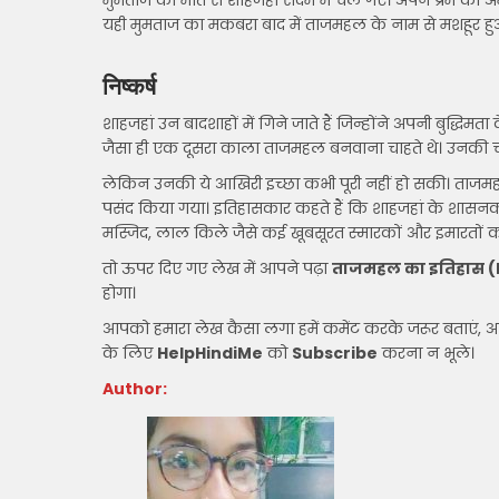
मुमताज की मौत से शाहजहां सदमे में चले गए। अपने प्रेम 
यही मुमताज का मकबरा बाद में ताजमहल के नाम से मशहूर हु
निष्कर्ष
शाहजहां उन बादशाहों में गिने जाते हैं जिन्होंने अपनी बुद्ध
जैसा ही एक दूसरा काला ताजमहल बनवाना चाहते थे। उनकी च
लेकिन उनकी ये आखिरी इच्छा कभी पूरी नहीं हो सकी। ताजमह
पसंद किया गया। इतिहासकार कहते हैं कि शाहजहां के शासनका
मस्जिद, लाल किले जैसे कई खूबसूरत स्मारकों और इमारतों क
तो ऊपर दिए गए लेख में आपने पढ़ा
ताजमहल का इतिहास (H
होगा।
आपको हमारा लेख कैसा लगा हमें कमेंट करके जरूर बताएं, अपने 
के लिए
HelpHindiMe
को
Subscribe
करना न भूले।
Author: