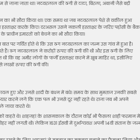
े जाना जाता था। नटवरलाल की ठगी से टाटा, बिरला, अंबानी जैसे बड़ी
भवन का भी सौदा किया था। एक समय था जब नटवरलाल पेशे से वकील हुआ
हस्ताक्षर करके किए। दरअसल उसने नकली हस्ताक्षर के जरिए पड़ोसी के बैंक
े प्राचीन इमारतों को बेचने का भी सौदा किया।
ात पर गर्वित होते थे कि उस ठग नटवरलाल का जन्म उस गांव में हुआ है।
 हैं। ठग नटवरलाल ने करोड़ों रुपए की ठगी की थी और इस ठगी के लिए
थी कि वह अमीर लोगों के फर्जी हस्ताक्षर करने में खूब माहिर था, इसीलिए
ं से लाखों रुपए की ठगी की।
के कायल हुए और उनसे शादी के बंधन में बंधे। समय के साथ मुमताज उनकी सबसे
्यार करने लगे कि एक पल भी उनसे दूर नहीं रहते थे। राजा जब भी अपने
े जाया करते थे।
े को कहते थे। शाहजहां के शासनकाल के दौरान कोई भी फैसला शाही फरमान में
 नहीं लगती थी। लेकिन 1631 ईसवी में दुर्भाग्यवश अपनी 14वी संतान के जन्