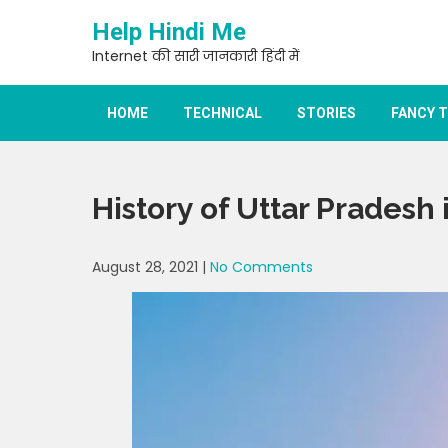
Skip
Help Hindi Me
to
content
Internet की सारी जानकारी हिंदी में
HOME
TECHNICAL
STORIES
FANCY 
History of Uttar Pradesh 
August 28, 2021
|
No Comments