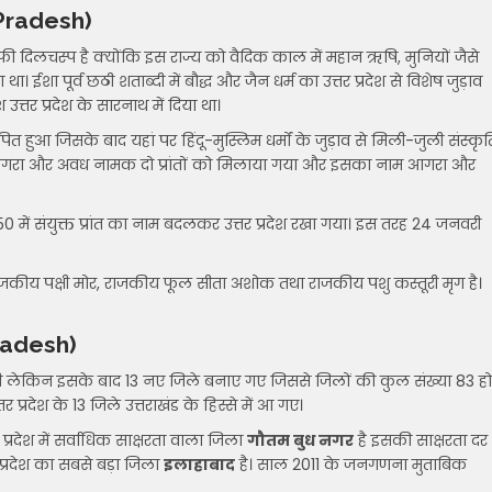
r Pradesh)
काफी दिलचस्प है क्योंकि इस राज्य को वैदिक काल में महान ऋषि, मुनियों जैसे
ा। ईशा पूर्व छठी शताब्दी में बौद्ध और जैन धर्म का उत्तर प्रदेश से विशेष जुड़ाव
्तर प्रदेश के सारनाथ में दिया था।
ित हुआ जिसके बाद यहां पर हिंदू-मुस्लिम धर्मों के जुड़ाव से मिली-जुली संस्कृत
्वारा आगरा और अवध नामक दो प्रांतों को मिलाया गया और इसका नाम आगरा और
 1950 में संयुक्त प्रांत का नाम बदलकर उत्तर प्रदेश रखा गया। इस तरह 24 जनवरी
 राजकीय पक्षी मोर, राजकीय फूल सीता अशोक तथा राजकीय पशु कस्तूरी मृग है।
 Pradesh)
0 थी लेकिन इसके बाद 13 नए जिले बनाए गए जिससे जिलों की कुल संख्या 83 हो
्रदेश के 13 जिले उत्तराखंड के हिस्से में आ गए।
र प्रदेश में सर्वाधिक साक्षरता वाला जिला
गौतम बुध नगर
है इसकी साक्षरता दर
प्रदेश का सबसे बड़ा जिला
इलाहाबाद
है। साल 2011 के जनगणना मुताबिक