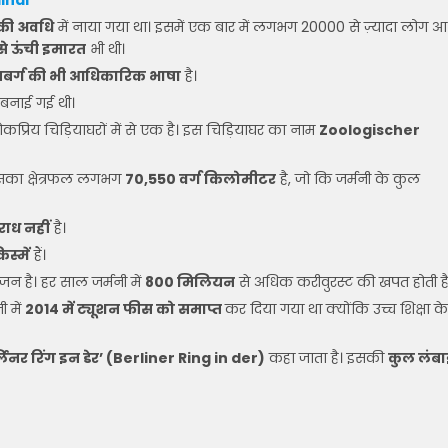
indi
ं की अवधि
में नाया गया था। इसमें एक बार में लगभग 20000 से ज़्यादा लोग आ
से ऊंची इमारत
भी थी।
ज़मबर्ग की भी आधिकारिक भाषा
है।
ें बनाई गई थी।
लोकप्रिय चिड़ियाघरों में से एक है। इस चिड़ियाघर का नाम
Zoologischer
जिसका क्षेत्रफल लगभग
70,550 वर्ग किलोमीटर
है, जो कि जर्मनी के कुल
राध नहीं
है।
्में
हैं।
ंजन है। हर साल जर्मनी में
800 मिलियन
से अधिक करीवुरस्ट की खपत होती है
ी में
2014 में ट्यूशन फीस को समाप्त
कर दिया गया था क्योंकि उच्च शिक्षा के
्लिनर रिंग इन डेर’ (Berliner Ring in der)
कहा जाता है। इसकी
कुल लंबा