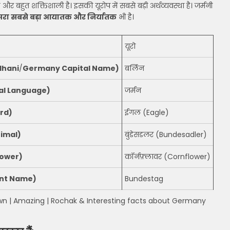
र बहुत शक्तिशाली है। इसकी यूरोप में सबसे बड़ी अर्थव्यवस्था है। जर्मनी
सरा सबसे बड़ा आयातक और निर्यातक
भी है।
यूरो
dhani
/
Germany Capital Name)
बर्लिन
ial Language)
जर्मन
ird)
ईगल (Eagle)
nimal)
बुंडेसडलर (Bundesadler)
Flower)
कॉर्नफ़्लावर (Cornflower)
ent Name)
Bundestag
nknown | Amazing | Rochak & Interesting facts about Germany