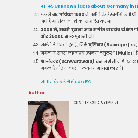
41-45 Unknown facts about Germany in H
पहली बार
पत्रिका
1663
में जर्मनी के हैम्बर्ग में छपी
अर्थ है मासिक विमर्श को संपादित करना।
2009 में, सबसे पुराना ज्ञात संगीत वाद्ययंत्र दक्षिण प
और 35000 साल पुरानी
थी।
जर्मनी में एक शहर है, जिसे
बुसिंजर (Businger)
कहा 
जर्मनी में सबसे लोकप्रिय उपनाम
“मुलर” (Muller
) ह
श्वार्ज़वल्ड (Schwarzwald)
वन जर्मनी
में है। इस
जंगल है और आकार में लगभग
आयताकार
है।
जापान के बारे में रोचक तथ्य
Author:
आयशा इरशाद, प्रयागराज