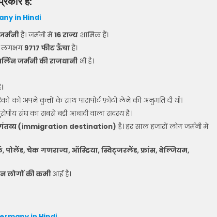
प्रकार
हैं:
ny in Hindi
जर्मनी
है। जर्मनी में
16 राज्य
शामिल हैं।
ह लगभग
9717 फीट ऊँचा
है।
र्लिन जर्मनी की राजधानी
भी है।
ै।
रिकों को अपने कुत्तों के साथ पासपोर्ट फ़ोटो लेने की अनुमति दी थी।
यूरोपीय संघ का सबसे बड़ी आबादी वाला सदस्य है।
गंतव्य (immigration destination)
है। हर साल हजारों लोग जर्मनी में
क, पोलैंड, चेक
गणराज्य, ऑस्ट्रिया, स्विट्जरलैंड, फ्रांस, बेल्जियम,
न लोगों की कमी
आई है।
ermany in Hindi