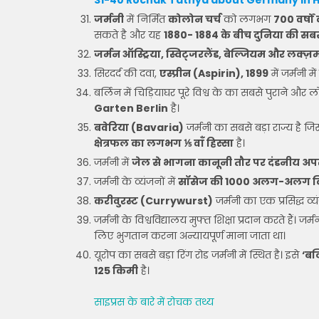
31-40 Rochak Tathya about Germany in H
जर्मनी
में निर्मित
कोलोन चर्च
को लगभग
700 वर्षो
सकते है और यह
1880- 1884 के बीच दुनिया की सब
जर्मन ऑस्ट्रिया, स्विट्जरलैंड, बेल्जियम और लक्
सिरदर्द की दवा,
एस्प्रीन (Aspirin), 1899
में जर्मनी म
बर्लिन में चिड़ियाघर पूरे विश्व के का सबसे पुराने और 
Garten Berlin
है।
बवेरिया (Bavaria)
जर्मनी का सबसे बड़ा राज्य है 
क्षेत्रफल का लगभग ⅕ वाँ हिस्सा
है।
जर्मनी में
जेल से भागना कानूनी तौर पर दंडनीय अप
जर्मनी के व्यंजनों में
सॉसेज की 1000 अलग-अलग किस
करीवुरस्ट (Currywurst)
जर्मनी का एक प्रसिद्ध व्य
जर्मनी के विश्वविद्यालय मुफ्त शिक्षा प्रदान करते हैं। जर्मन
लिए भुगतान करना अन्यायपूर्ण माना जाता था।
यूरोप का सबसे बड़ा रिंग रोड जर्मनी में स्थित है। इसे
‘बर
125 किमी
है।
साइप्रस के बारे में रोचक तथ्य