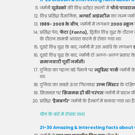
जर्मनी
यूनेस्को
की विश्व धरोहर स्थलों में
चौथे पायदान
विश्व प्रसिद्ध वैज्ञानिक,
अल्बर्ट आइंस्टीन
का जन्म जर्मन
1989- 2009 के बीच
, जर्मनी में लगभग
2000 स्कूल 
प्रसिद्ध पेय,
फेंटा (Fanta),
द्वितीय विश्व युद्ध के दौर
के दौरान सामग्री आयात करने से रोका गया था।
दूसरे विश्व युद्ध के बाद, जर्मनी में उस अवधि के लगभग
दूसरे विश्व युद्ध के बाद, जर्मनी दो अलग-अलग प्रकार के र
समाजवादी पूर्वी जर्मनी।
दुनिया का पहला बड़े पैमाने पर
न्यूडिस्ट पार्क
जर्मनी के 
था।
दुनिया का सबसे ऊंचा गिरजाघर
उल्म मिंस्टर
के दक्षिण
क्रिसमस पर
क्रिसमस ट्री की परंपरा
जर्मनी में प्रारंभ
प्रसिद्ध
‘हैमबर्गर’
जर्मनी के हैम्बर्ग में बनाया गया था। ह
चीन के बारे में रोचक तथ्य
21-30 Amazing & Interesting facts about