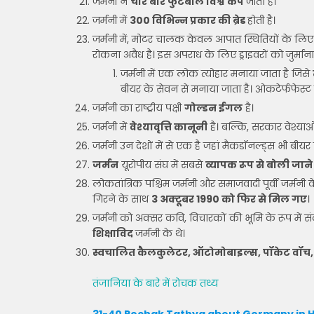
जर्मनी ने
चार बार फुटबॉल विश्व कप
जीता है।
जर्मनी में
300 विभिन्न प्रकार की ब्रेड
होती है।
जर्मनी में, मोटर चालक केवल आपात स्थितियों के लिए सड
रोकना अवैध है। इस अपराध के लिए ड्राइवरों को जुर्म
जर्मनी में एक लोक त्योहार मनाया जाता है जिसे
बीयर के सेवन से मनाया जाता है। ओकटेर्फफेस
जर्मनी का राष्ट्रीय पक्षी
गोल्डन ईगल
है।
जर्मनी में
वेश्यावृत्ति कानूनी
है। बल्कि, सरकार वेश्याओं
जर्मनी उन देशों में से एक है जहां मैकडॉनल्ड्स भी बीयर
जर्मन
यूरोपीय संघ में सबसे
व्यापक रूप से बोली जान
लोकतांत्रिक पश्चिम जर्मनी और समाजवादी पूर्वी जर्मन
गिरने के साथ
3 अक्टूबर 1990 को फिर से मिल गए
।
जर्मनी को अक्सर कवि, विचारकों की भूमि के रूप में संदर
शिक्षाविद
जर्मनी के थे।
स्वचालित कैलकुलेटर, ऑटोमोबाइल्स, पॉकेट वॉच, 
तंजानिया के बारे में रोचक तथ्य