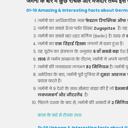
जर्मनी
के
बारे
में
कुछ
रोचक
और
मजेदार
तथ्य
इस
01-10 Amazing & Interesting facts about Germa
जर्मनी का आधिकारिक नाम
फेडरल
रिपब्लिक
ऑफ
जर्मनी का सबसे ऊँचा पर्वत शिखर
Zugspitze
है। य
जर्मनी का सबसे बड़ा शहर बर्लिन (Berlin) है। 1919 से
ब
जर्मनी का
एक
तिहाई
हिस्सा
जंगलों में ढका हुआ है।
यह यूरोप का क्षेत्रफल के अनुसार
6 वाँ सबसे बड़ा
देश ह
1916
में जर्मन साम्राज्य के दौरान, जर्मनी ने अपने नाग
जर्मनी की जनसंख्या लगभग
82 मिलियन
है। जर्मनी 
अमेरिका के बाद, जर्मनी पूरी दुनिया में
दूसरा
आव्रजन
प्रवास करते हैं।
जर्मनी ने 9 देशों के साथ सीमाएं साझा की हैं जो
डेनमार्
लक्जमबर्ग
और
नीदरलैंड
हैं।
पिछले दशक के बाद से, जर्मनी की आबादी में
2 मिलिय
फ्रांस के बारे में रोचक तथ्य
11-20 Unkown & Interesting facts about G