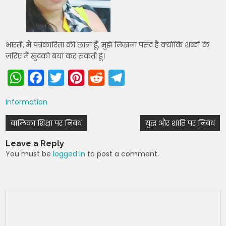
भारती, मैं पत्रकारिता की छात्रा हूँ, मुझे लिखना पसंद है क्योंकि शब्दों के
ज़रिए मैं खुदको बयां कर सकती हूं।
W
F
T
Pi
R
T
h
a
w
nt
e
el
Information
a
c
itt
er
d
e
Post
ts
e
er
e
di
gr
बालिका शिक्षा पर निबंध
युद्ध और शांति पर निबंध
navigation
A
b
st
t
a
Leave a Reply
p
o
m
You must be
logged in
to post a comment.
p
o
k