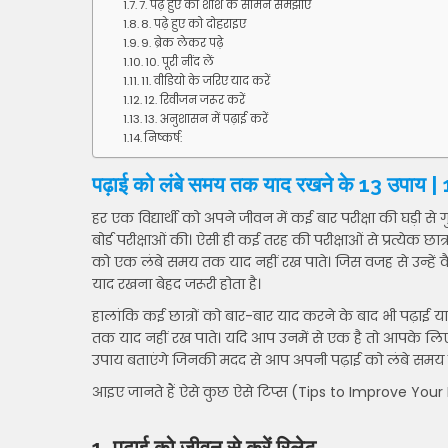
7. पढ़े हुए को शीशे के सामने समझाए
8. पढ़े हुए को दोहराइए
9. ब्रेक लेकर पढ़े
10. पूरी नींद लें
11. वीडियो के जरिए याद करें
12. रिवीजन जरूर करें
13. अनुशासन में पढ़ाई करें
निष्कर्ष:
पढ़ाई को लंबे समय तक याद रखने के 13 उप
हर एक विद्यार्थी को अपने जीवन में कई बार परीक्षा की घड़ी से
बोर्ड परीक्षाओं की। ऐसी ही कई तरह की परीक्षाओं से प्रत्येक छ
को एक लंबे समय तक याद नहीं रख पाते। जिस वजह से उन्हें वैस
याद रखना बेहद जरूरी होता है।
हालांकि कई छात्रों को बार-बार याद करने के बाद भी पढ़ाई याद 
तक याद नहीं रख पाते। यदि आप उनमें से एक है तो आपके लि
उपाय बताएंगे जिनकी मदद से आप अपनी पढ़ाई को लंबे समय 
आइए जानते हैं ऐसे कुछ ऐसे टिप्स (Tips to Improve You
1. पढ़ाई को जीवन से करें रिलेट