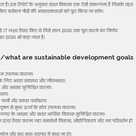
 जाता है। इस रिपोर्ट के अनुसार सतत विकास एक ऐसी संकल्पना है जिसके तहत
िए वर्तमान पीढ़ी की आवश्यकताओं को पूरा किया जा सके।
े 17 लक्ष्य तैयार किए थे जिसे साल 2030 तक पूरा करने का निर्णय
ेंडा 2030 भी कहा जाता है।
s
/what are sustainable development goals
जन उपलब्ध कराना।
 लिए अच्छा स्वास्थ्य और जीवनस्तर।
ा और अवसर सुनिश्चित करना।
करण।
पानी और स्वच्छ पर्यावरण।
ूषण से मुक्त ऊर्जा के सोत्र उपलब्ध कराना।
जगार के अवसर और सतत आर्थिक विकास सुनिश्चित करना।
त ढांचा तैयार करना जहां समावेशी विकास, औद्योगिकरण और नव परिवर्तन हो
देन और कर मुक्त व्यापार में बाधा ना हो।