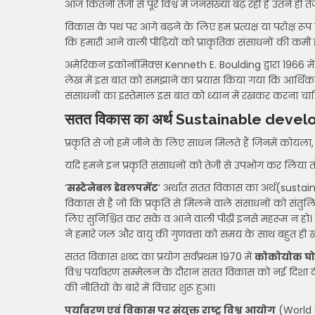
आज कितनी तेजी से पूरे विश्व में जनसंख्या बढ़ रही है उतने ही ते
विकास के पथ पर आगे बढ़ने के लिए हम प्रत्यक्ष या परोक्ष रूप
कि हमारी आने वाली पीढ़ियों को प्राकृतिक संसाधनों की कमी 
अमेरिकन इकोनॉमिक्स Kenneth E. Boulding द्वारा 1966 मे
लेख में इस बात को समझाने का प्रयास किया गया कि आर्थिक प
संसाधनों का इस्तेमाल इस बात को ध्यान में रखकर करना चाह
सतत विकास का अर्थ Sustainable dev
प्रकृति से जो हमें जीने के लिए साधन मिलते हैं जिनमें कोयला, खाद
यदि हमने इन प्रकृति संसाधनों को तेजी से उपभोग कर लिया त
‘
सस्टेनेबल डेवलपमेंट
‘ अर्थात सतत विकास का अर्थ(sus
विकास से है जो कि प्रकृति से मिलने वाले संसाधनों को संतुल
लिए सुनिश्चित कर सके व आने वाली पीढ़ी इनसे महरूम न हो।
ने हमारे जल और वायु की गुणवत्ता को समय के साथ बहुत ही खर
सतत विकास शब्द का प्रयोग सर्वप्रथम 1970 में
कोकोयोक घ
विश्व पर्यावरण सम्मेलन के दौरान सतत विकास को नई दिशा दी गई
की नीतियों के बारे में विचार शुरू हुआ।
पर्यावरण एवं विकास पर संयुक्त राष्ट्र विश्व आयोग
(World 