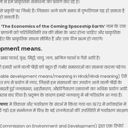
जी से हम प्राकृतिक संसाधनों का प्रयोग कर रहे हैं।
 से प्रकृति पर निर्भर है। जिसका आने वाले समय में दुष्परिणाम यह हो सकता है
हो सकती है।
ं
‘The Economics of the Coming Spaceship Earth’
नाम के एक
्रणाली को परिस्थितिकी तंत्र की सीमा के अंदर होना चाहिए और प्राकृतिक
िए कि प्राकृतिक साधन सीमित है और एक दिन खत्म हो जाएंगे।
elopment means.
्य पदार्थ, वृक्ष, मिट्टी, वायु, जल, खनिज पदार्थ व गैसें आदि है।
ो हमारी आने वाली पीढ़ी को बहुत ही गंभीर समस्याओं का सामना करना पड़ेगा।
tainable development means/meaning in Hindi/Hindi meaning) ऐसे
ित रूप से प्रयोग में लाए, जिससे हम संसाधनों का उपयोग आने वाली पीढ़ी के
 बढ़ती हुई जनसंख्या, शहरीकरण, औद्योगिकरण रसायनों का अधिक प्रयोग आदि
ाब कर दिया है। प्रदूषण के कारण हमारे जलवायु में भी परिवर्तन आ गया है।
ोषणा
में विकास और पर्यावरण के संदर्भ मे किया गया था। 1972 में स्टॉकहोम में
। इस सम्मेलन में विश्व के बड़े राजनेताओं की उपस्थिति में पर्यावरण संरक्षण
Commission on Environment and Development) द्वारा एक रिपोर्ट