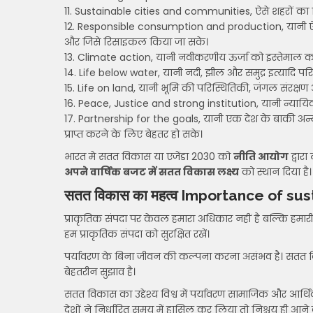
11. Sustainable cities and communities, ऐसे शहरों का नि
12. Responsible consumption and production, यानी 
और जिसे रिसाइकल किया जा सके।
13. Climate action, यानी नवीकरणीय ऊर्जा को इस्तेमाल को 
14. Life below water, यानी नदी, झील और समुद्र इत्यादि प
15. Life on land, यानी भूमि की परिस्थितिकी, जंगल संरक्
16. Peace, Justice and strong institution, यानी न्यायिक
17. Partnership for the goals, यानी एक देश के बाकी अन्
प्राप्त करने के लिए बेहतर हो सके।
भारत मे सतत विकास या एजेंडा 2030 को
नीति आयोग
द्वार
अपने वार्षिक बजट में सतत विकास लक्ष्य
को स्थान दिया है।
सतत विकास का महत्व Importance of s
प्राकृतिक संपदा पर केवल हमारा अधिकार नहीं है बल्कि हमार
हम प्राकृतिक संपदा को सुरक्षित रखें।
पर्यावरण के बिना जीवन की कल्पना करना असंभव है। सतत वि
बेहतरीन सुझाव है।
सतत विकास का उद्देश्य विश्व में पर्यावरण सामाजिक और आर्थिक
देशों ने निर्धारित समय में हासिल कर लिया तो निश्चय ही आन