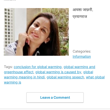
आयशा जाफ़री,
प्रयागराज
Categories:
Information
Tags:
conclusion for global warming
,
global warming and
greenhouse effect
,
global warming is caused by
,
global
warming meaning in hindi
,
global warming speech
,
what global
warming is
Leave a Comment