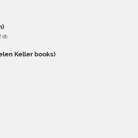
h)
ई थी।
len Keller books)