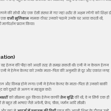
िलाने की सोची और एक ऐसी संस्था में गए जहां शरीर से अक्षम लोगों को शिक्षा ढ़
की एक
एनी सुलिवान
नामक टीचर उनको पढ़ाने उनके घर आया करती थी,
 मार्गदर्शन प्रदान किया।
ation)
ए वह हेलन की पीड़ा को अच्छी तरह से समझ सकती थी। एनी ने न केवल हेलन
। एनी ने हेलेन केलर को उनके माता-पिता की अनुमति से दूर और एकांत जगह
त सरल और विनम्र होने लगा। एनी ने हेलेन केलर के माता-पिता से उनको बाकी
ुद को दूसरों से अलग न महसूस करें।
्षरों
को सीखना शुरू किया। हेलेन काफी
तेज बुद्धि
की थी, वे न सिर्फ एक ही
 बहुत सी भाषाएं जैसे अंग्रेजी, फ्रेंच, ग्रीक, जर्मन आदि सीखीं।
 और वहां से
आर्ट्स में स्नातक की डिग्री
प्राप्त की। अपनी शिक्षा के दौरान उन्हें