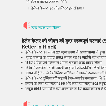
हेलेन केलर जरनल 1938
हेलेन केलर: हर सोशलिस्ट इयर्स 1967
बिल गेट्स की जीवनी
हेलेन केलर की जीवन की कुछ महत्वपूर्ण घटनाएं
(S
Keller in Hindi)
हेलेन केलर का जन्म
27 जून 1880
में
आलाबामा
में हुआ 
कुछ बीमारी के चलते
1882
में जब वह
19 महीने
की थी तो उ
1887
अप्रैल को हेलेन ने अपना
पहला शब्द वाटर
सीखा
1891
में उन्होंने अपनी
पहली कहानी फ्रोस्टविंग
लिखी जिस 
1904
में हेलेन ने
रेडक्लिफ कॉलेज
से अपनी
स्नातक की ड
हेलेन केलर
दुनिया की पहली डेफ-ब्लाइंड स्नातक
की डिग
हेलन के पिता की मृत्यु
1896
और माता की मृत्यु
1921
में हुई
1 जून 1968
को हेलेन का अपने घर में
87 बरस की उम्र
में 