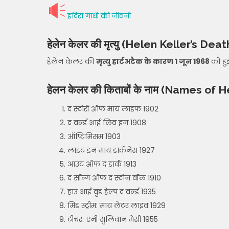
इंदिरा गांधी की जीवनी
हेलेन केलर की मृत्यु
(Helen Keller’s Deat
हेलेन केलर की
मृत्यु हार्टअटैक के कारण 1 जून 1968
को हु
हेलन केलर की किताबों के नाम
(Names of He
द स्टोरी ऑफ माय लाइफ 1902
द वर्ल्ड आई लिव इन 1908
ऑप्टिमिसम 1903
लाइट इन माय डार्कनेस 1927
आउट ऑफ द डार्क 1913
द सॉन्ग ऑफ द स्टोन वॉल 1910
हाउ आई वुड हेल्प द वर्ल्ड 1935
मिड स्ट्रीम: माय लेटर लाइव 1929
टीचर: एनी सुलिवान मेसी 1955